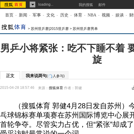
loading...
我的搜狐
邮件
首页
-
新闻
-
军事
-
文化
-
历史
-
体育
-
NBA
-
视频
-
娱谈
-
财
>
苏州世乒赛|2015世乒赛
>
苏州世乒赛男单
男乒小将紧张：吃不下睡不着 
旋
正文
我来说两句
(
人参与)
2015-04-28 18:57:46
来源：
搜狐体育
作者：郭健
（搜狐体育 郭健4月28日发自苏州）今
乓球锦标赛单项赛在苏州国际博览中心展
首轮争夺。尽管实力占优，但“紧张”却成
受采访时最常说的一个词。