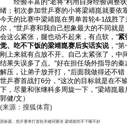
经验丰富的“老将”利用自身经验调整状
绪；初次参加世乒赛的小将梁靖崑就要依
今天的比赛中梁靖崑在男单首轮4-1战胜
尔，“世乒赛和我自己想象最大的不同就是
会这么紧张，腿也动不起来，有点软，”
紧
觉、吃不下饭的梁靖崑赛后实话实说
，“
刚上来就有点放不开。自己太紧张了，中
结果失误多了点。”好在担任场外指导的秦
解压，让弟子放开打，“后面我做得还不错
世乒赛首战打6分，“这次的目标就是在不
下，尽量和张继科多周旋一下，”梁靖崑最
郭健/文）
(来源：搜狐体育)
原标题：世乒赛单打首轮关键词紧张 梁靖崑吃不下睡不好