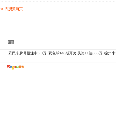
广告
彩民车牌号投注中3.9万
双色球148期开奖:头奖11注666万
徐州小