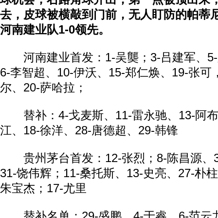
去，皮球被横敲到门前，无人盯防的帕蒂
河南建业队1-0领先。
河南建业首发：1-吴龑；3-吕建军、5-
6-李智超、10-伊沃、15-郑仁焕、19-张可
尔、20-萨哈拉；
替补：4-戈麦斯、11-雷永驰、13-阿布
江、18-徐洋、28-唐德超、29-韩锋
贵州茅台首发：12-张烈；8-陈昌源、3
31-饶伟辉；11-桑托斯、13-史亮、27-朴柱
朱宝杰；17-尤里
替补名单：29-盛鹏、4-于睿、6-范云