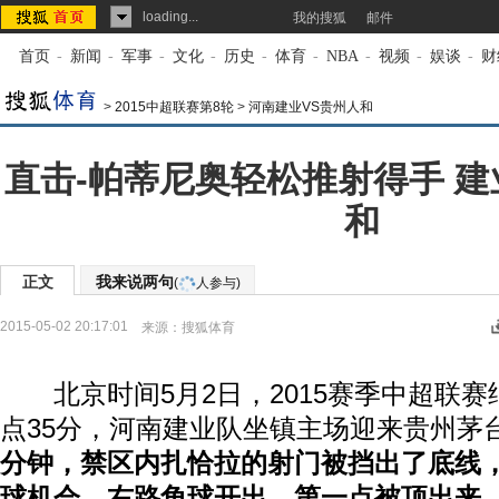
loading...
我的搜狐
邮件
首页
-
新闻
-
军事
-
文化
-
历史
-
体育
-
NBA
-
视频
-
娱谈
-
财
>
2015中超联赛第8轮
>
河南建业VS贵州人和
直击-帕蒂尼奥轻松推射得手 建
和
正文
我来说两句
(
人参与)
2015-05-02 20:17:01
来源：
搜狐体育
北京时间5月2日，2015赛季中超联赛继
点35分，河南建业队坐镇主场迎来贵州茅
分钟，禁区内扎恰拉的射门被挡出了底线
球机会，右路角球开出，第一点被顶出来