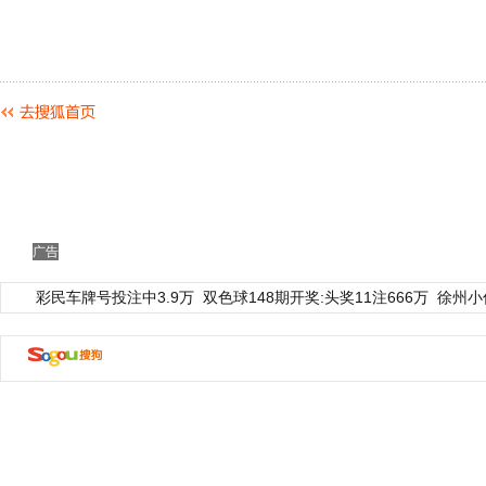
广告
彩民车牌号投注中3.9万
双色球148期开奖:头奖11注666万
徐州小
动物系恋人啊 | 钟欣潼体验爱情哲学
南方