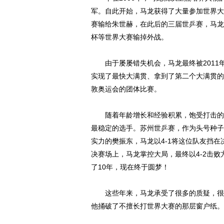
军。自此开始，马龙获得了大量参加世界大
赛输给朱世赫，在此后的三届世乒赛，马龙
杯等世界大赛输掉外战。
由于屡屡错失机会，马龙最终被2011
实现了最快大满贯、拿到了第二个大满贯的
敦奥运会的团体比赛。
随着年龄增长和经验积累，饱受打击的马
最稳定的选手。苏州世乒赛，作为头号种子的
实力的樊振东，马龙以4-1将这位队友挡
决赛场上，马龙掌控大局，最终以4-2击
了10年，现在终于圆梦！
这些年来，马龙承受了很多的质疑，很多
他捅破了不擅长打世界大赛的那层窗户纸。