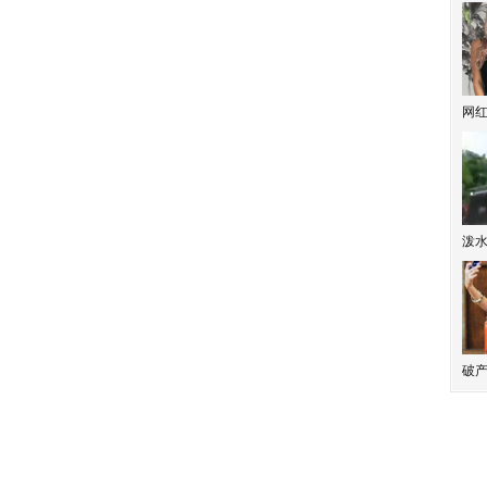
网
泼
破产