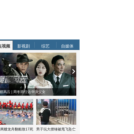
点视频
影视剧
综艺
自媒体
都风云 | 周冬雨任达华演父女
两艘龙舟翻船致17死
男子玩大摆锤被甩飞坠亡