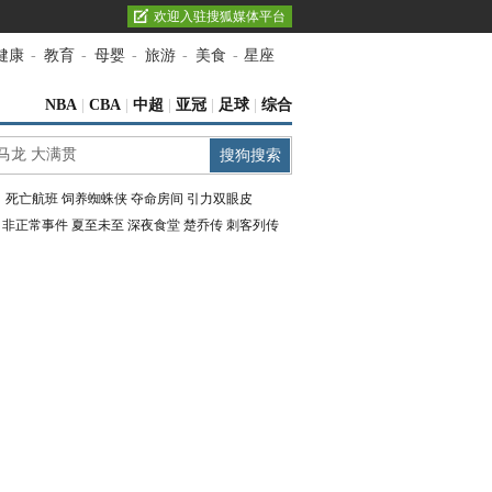
欢迎入驻搜狐媒体平台
健康
-
教育
-
母婴
-
旅游
-
美食
-
星座
NBA
|
CBA
|
中超
|
亚冠
|
足球
|
综合
：
死亡航班
饲养蜘蛛侠
夺命房间
引力双眼皮
：
非正常事件
夏至未至
深夜食堂
楚乔传
刺客列传