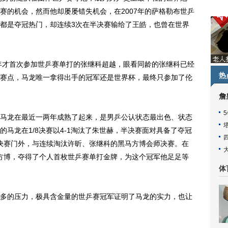
赛的机会，然而他却屡屡错失机会，在2007年的萨格勒布世乒
都是夺冠热门，却连续3次在半决赛输给了王皓，也曾在世界
年才首次参加世乒赛单打的张继科超越，眼看同龄的张继科已经
热
赛点，马龙唯一拿得出手的冠军还是世界杯，最终只参加了伦
詹
龙在最近一两年成熟了起来，是男乒公认状态最出色、状态
马龙在1/8决赛以4-1淘汰了朱世赫，半决赛面对具备了夺冠
在决赛门外，与连续淘汰许昕、张继科的黑马方博会师决赛。在
败方博，夺得了个人首枚世乒赛单打金牌，为这个冠军他足足等
体
的压力，极具含金量的世乒赛冠军证明了马龙的实力，也让