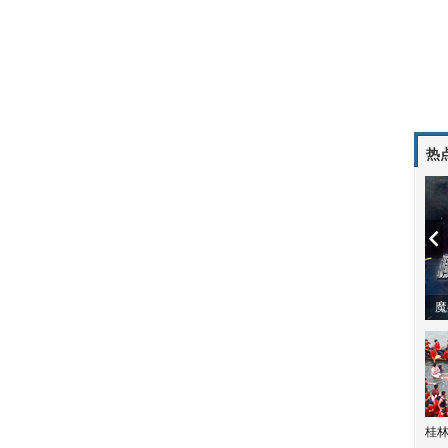
热
潼体验爱情哲学
南方有乔木 | “科创CP”渐入佳境
魔
桂林