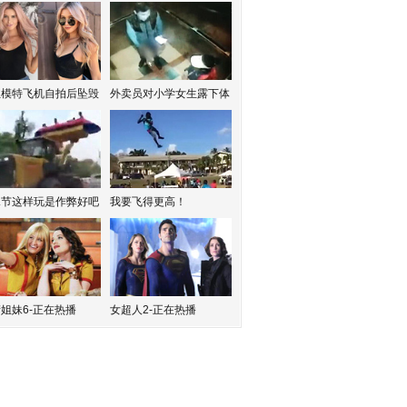
红模特飞机自拍后坠毁
外卖员对小学女生露下体
水节这样玩是作弊好吧
我要飞得更高！
姐妹6-正在热播
女超人2-正在热播