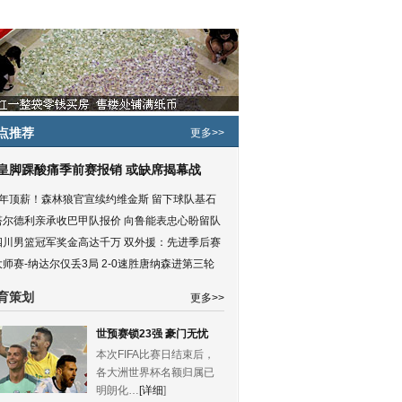
点推荐
更多>>
皇脚踝酸痛季前赛报销 或缺席揭幕战
5年顶薪！森林狼官宣续约维金斯 留下球队基石
塔尔德利亲承收巴甲队报价 向鲁能表忠心盼留队
四川男篮冠军奖金高达千万 双外援：先进季后赛
大师赛-纳达尔仅丢3局 2-0速胜唐纳森进第三轮
育策划
更多>>
世预赛锁23强 豪门无忧
本次FIFA比赛日结束后，
各大洲世界杯名额归属已
明朗化…
[详细
]