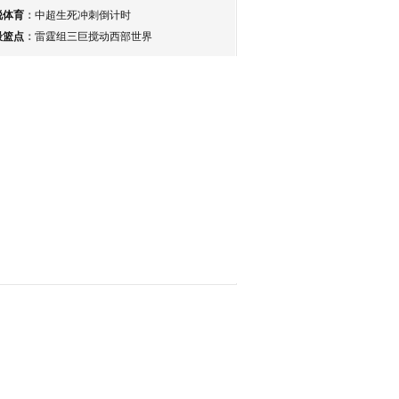
锐体育
：
中超生死冲刺倒计时
最篮点
：
雷霆组三巨搅动西部世界