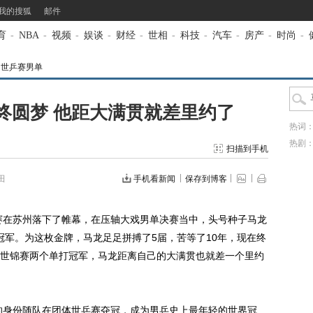
我的搜狐
邮件
育
-
NBA
-
视频
-
娱谈
-
财经
-
世相
-
科技
-
汽车
-
房产
-
时尚
-
州世乒赛男单
终圆梦 他距大满贯就差里约了
热词
热剧
扫描到手机
田
手机看新闻
保存到博客
赛在苏州落下了帷幕，在压轴大戏男单决赛当中，头号种子马龙
冠军。为这枚金牌，马龙足足拼搏了5届，苦等了10年，现在终
世锦赛两个单打冠军，马龙距离自己的大满贯也就差一个里约
的身份随队在团体世乒赛夺冠，成为男乒史上最年轻的世界冠