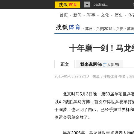
loading...
首页
-
新闻
-
军事
-
文化
-
历史
-
体
>
苏州世乒赛|2015世乒赛
>
苏
十年磨一剑！马龙
正文
我来说两句
(
人参与)
2015-05-03 22:22:10
来源：
搜狐体育
作者：程
北京时间5月3日晚，第53届单项世乒
以4-2战胜黑马方博，首次夺得世乒赛单打
于圆梦，也证明了自己。已经手握世界杯和
奥运会男单金牌了。
早在2006年，马龙就以重点培养人物