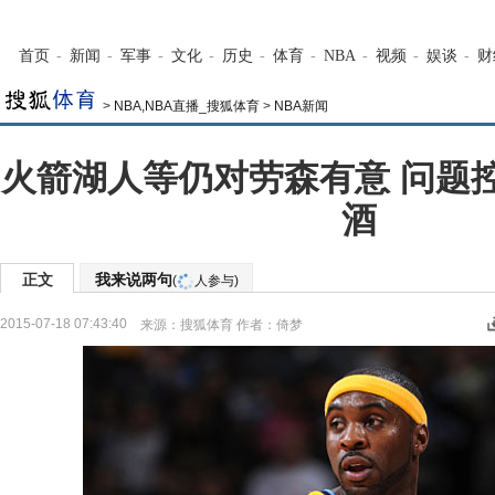
首页
-
新闻
-
军事
-
文化
-
历史
-
体育
-
NBA
-
视频
-
娱谈
-
财
>
NBA,NBA直播_搜狐体育
>
NBA新闻
火箭湖人等仍对劳森有意 问题
酒
正文
我来说两句
(
人参与)
2015-07-18 07:43:40
来源：
搜狐体育
作者：倚梦