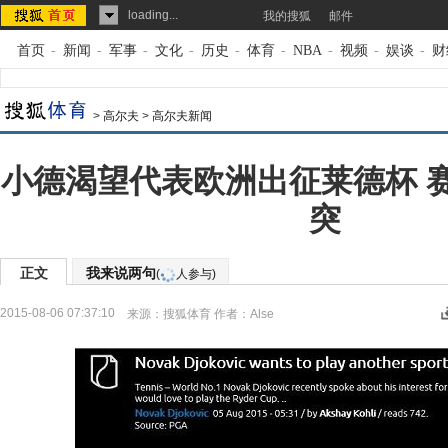
loading...
我的搜狐
邮件
首页
-
新闻
-
军事
-
文化
-
历史
-
体育
-
NBA
-
视频
-
娱谈
-
财
>
高尔夫
>
高尔夫新闻
小德渴望代表欧洲出征莱德杯 
突
正文
我来说两句
(
人参与)
2015-08-06 07:37:10
来源：
搜狐体育
作者：Alse