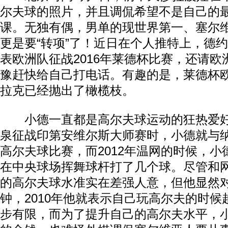
尔夫球的照片，并且调侃希望不是自己的
课。无独有偶，男单的现世界第一、塞尔
更是要“转项”了！近日在个人推特上，德
表欧洲队征战2016年莱德杯比赛，还请
豫赶快给自己打电话。有趣的是，莱德杯欧
拉克已经抛出了橄榄枝。
小德一直都是高尔夫球运动的狂热爱好者
泉征战印第安维尔斯大师赛时，小德就与
动物系恋人啊 | 钟欣潼体验爱情哲学
南方
高尔夫球比赛，而2012年温网的时候，小
在中央球场挥舞球杆打了几个球。尽管和
的高尔夫球水准实在差强人意，但他显然
钟，2010年他就表示自己玩高尔夫的时
步有限，而为了提升自己的高尔夫水平，