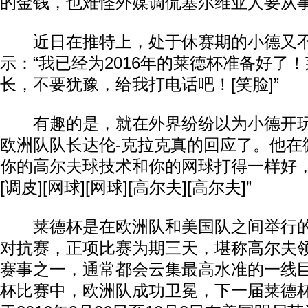
的金钱，也难怪外媒调侃塞尔维亚人要从
近日在推特上，处于休赛期的小德又不
示：“我已经为2016年的莱德杯准备好了
长，不要犹豫，给我打电话吧！[笑脸]”
有趣的是，就在外界纷纷以为小德开玩
欧洲队队长达伦-克拉克真的回应了。他在
你的高尔夫球技术和你的网球打得一样好
[调皮][网球][网球][高尔夫][高尔夫]”
莱德杯是在欧洲队和美国队之间举行的
对抗赛，正项比赛为期三天，堪称高尔夫
赛事之一，通常都会云集最高水准的一线巨
杯比赛中，欧洲队成功卫冕，下一届莱德