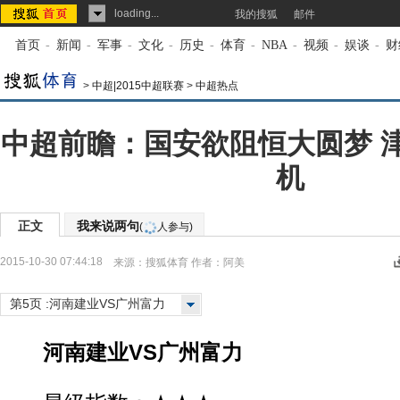
loading...
我的搜狐
邮件
首页
-
新闻
-
军事
-
文化
-
历史
-
体育
-
NBA
-
视频
-
娱谈
-
财
>
中超|2015中超联赛
>
中超热点
中超前瞻：国安欲阻恒大圆梦 
机
正文
我来说两句
(
人参与)
2015-10-30 07:44:18
来源：
搜狐体育
作者：阿美
第5页 :河南建业VS广州富力
河南建业VS广州富力