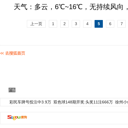
天气：多云，6℃~16℃，无持续风向
上一页
1
2
3
4
5
6
7
动物系恋人啊 | 钟欣潼体验爱情哲学
南方
广告
彩民车牌号投注中3.9万
双色球148期开奖:头奖11注666万
徐州小