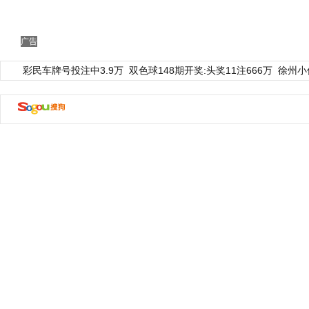
动物系恋人啊 | 钟欣潼体验爱情哲学
南方
广告
彩民车牌号投注中3.9万
双色球148期开奖:头奖11注666万
徐州小