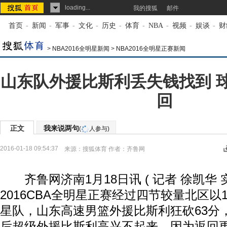
loading...
我的搜狐
邮件
首页
-
新闻
-
军事
-
文化
-
历史
-
体育
-
NBA
-
视频
-
娱谈
-
财
>
NBA2016全明星新闻
>
NBA2016全明星正赛新闻
山东队外援比斯利丢失钱找到 
回
正文
我来说两句
(
人参与)
2016-01-18 09:54:37
来源：
搜狐体育
作者：齐鲁网
齐鲁网济南1月18日讯 ( 记者 徐凯华 实
2016CBA全明星正赛经过四节较量北区以1
星队，山东高速男篮外援比斯利狂砍63分
后超级外援比斯利高兴不起来，因为返回