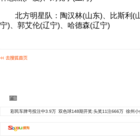
北方明星队：陶汉林(山东)、比斯利(山
动物系恋人啊 | 钟欣潼体验爱情哲学
南方
宁)、郭艾伦(辽宁)、哈德森(辽宁)
广告
彩民车牌号投注中3.9万
双色球148期开奖:头奖11注666万
徐州小