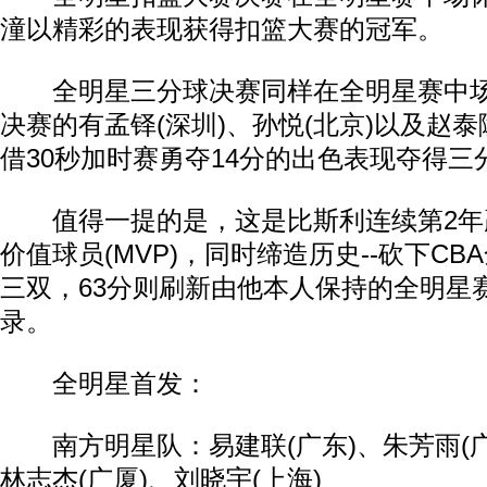
潼以精彩的表现获得扣篮大赛的冠军。
全明星三分球决赛同样在全明星赛中场
决赛的有孟铎(深圳)、孙悦(北京)以及赵泰
借30秒加时赛勇夺14分的出色表现夺得三
值得一提的是，这是比斯利连续第2年
价值球员(MVP)，同时缔造历史--砍下C
三双，63分则刷新由他本人保持的全明星
录。
全明星首发：
南方明星队：易建联(广东)、朱芳雨(广东
林志杰(广厦)、刘晓宇(上海)