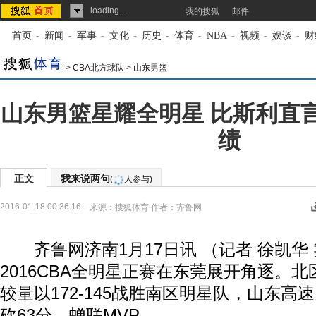
loading...
我的搜狐
邮件
首页
-
新闻
-
军事
-
文化
-
历史
-
体育
-
NBA
-
视频
-
娱谈
-
财
>
CBA北方球队
>
山东男篮
山东男篮星耀全明星 比斯利直
绩
正文
我来说两句
(
人参与)
2016-01-18 00:36:16
来源：
搜狐体育
作者：齐鲁网
齐鲁网济南1月17日讯 （记者 徐凯华 
2016CBA全明星正赛在东莞展开角逐。
较量以172-145战胜南区明星队，山东高
砍63分，蝉联MVP。