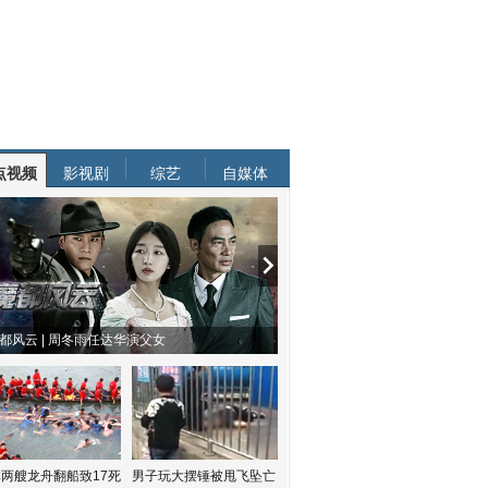
点视频
影视剧
综艺
自媒体
都风云 | 周冬雨任达华演父女
两艘龙舟翻船致17死
男子玩大摆锤被甩飞坠亡