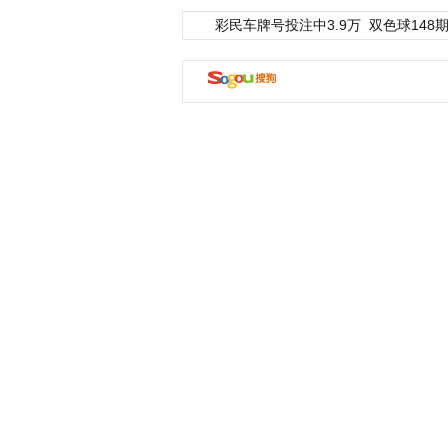
彩民车牌号投注中3.9万
双色球148期