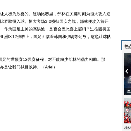
人极为欣喜的。这场比赛里，郜林在关键时刻为恒大攻入逆
比赛取得入球。恒大客场3-0横扫国安之战，郜林便攻入首开
，作为国足主帅的高洪波，是否会因此喜上眉梢？过往困扰国
亚洲区12强赛上，国足面临着韩国和伊朗等劲敌，这也让球队
热
足的世预赛12强赛征程，对不能缺少郜林的鼎力相助。那
是让我们拭目以待。（Ariel）
潼体验爱情哲学
南方有乔木 | “科创CP”渐入佳境
魔
桂林