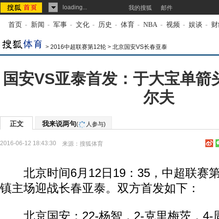
loading...
我的搜狐
邮件
首页
-
新闻
-
军事
-
文化
-
历史
-
体育
-
NBA
-
视频
-
娱谈
-
财
>
2016中超联赛第12轮
>
北京国安VS长春亚泰
国安VS亚泰首发：于大宝单箭头
尔夫
正文
我来说两句
(
人参与)
2016-06-12 18:43:30
来源：
搜狐体育
北京时间6月12日19：35，中超联赛第
镇主场迎战长春亚泰。双方首发如下：
北京国安：22-杨智，2-克里梅茨，4-周