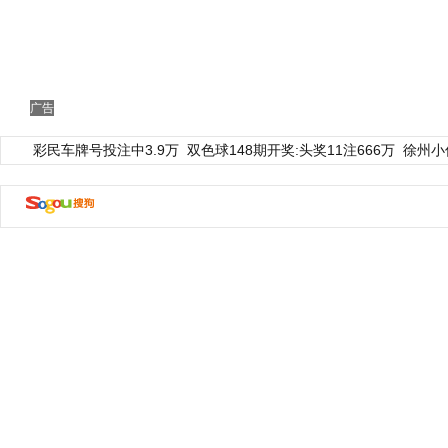
广告
彩民车牌号投注中3.9万
双色球148期开奖:头奖11注666万
徐州小
动物系恋人啊 | 钟欣潼体验爱情哲学
南方