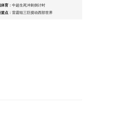
锐体育
：
中超生死冲刺倒计时
最篮点
：
雷霆组三巨搅动西部世界