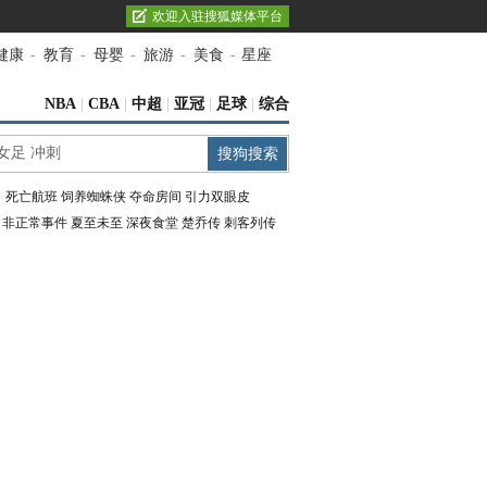
欢迎入驻搜狐媒体平台
健康
-
教育
-
母婴
-
旅游
-
美食
-
星座
NBA
|
CBA
|
中超
|
亚冠
|
足球
|
综合
：
死亡航班
饲养蜘蛛侠
夺命房间
引力双眼皮
：
非正常事件
夏至未至
深夜食堂
楚乔传
刺客列传