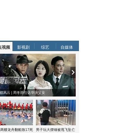
点视频
影视剧
综艺
自媒体
都风云 | 周冬雨任达华演父女
两艘龙舟翻船致17死
男子玩大摆锤被甩飞坠亡