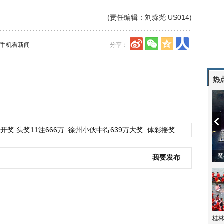
(责任编辑：刘淼尧 US014)
手机看新闻
分享：
热
开奖:头奖11注666万
徐州小伙中得639万大奖
体彩摇奖
潼体验爱情哲学
南方有乔木 | “科创CP”渐入佳境
魔
我要发布
桂林