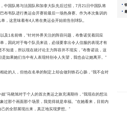
中国队将与法国队和加拿大队先后过招，7月21日中国队将
巴布韦队进行奥运会开赛前最后一场热身赛。作为本次集训的
大名单，这意味着有4人将在奥运会开始前告别球队。
以及1名前锋，”针对外界关注的阵容问题，布鲁诺笑着回应
单，因此对于每个队员来说，必须要拿出令人信服的表现才有
至还不知道，所以现在就讨论主力阵容并不现实，”布鲁诺说，这
“但是如果她们当中有人表现特别令人失望，我也会让她离开。”
处的人，但他在名单的制定上却会做到铁石心肠，“我不会对
姐”马晓旭对于个人的首次奥运之旅充满期待，“我现在的想法
象过那个画面那个场景，我觉得就是幸福。”在她看来，目前内
自己的全部展现出来，真正地实现梦想。”