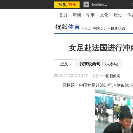
loading...
首页
-
新闻
-
军事
-
文化
-
历史
-
体
>
女足|中国女足
>
最新动态
女足赴法国进行冲
正文
我来说两句
(
人参与)
2016-06-22 11:19:17
来源：
中国新闻网
原标题：中国女足赴法进行冲刺备战 主