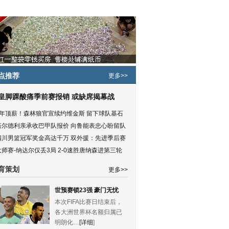
点推荐
更多>>
皇脚踝酸痛季前赛报销 或缺席揭幕战
5年顶薪！森林狼官宣续约维金斯 留下球队基石
塔尔德利亲承收巴甲队报价 向鲁能表忠心盼留队
四川男篮冠军奖金高达千万 双外援：先进季后赛
大师赛-纳达尔仅丢3局 2-0速胜唐纳森进第三轮
育策划
更多>>
世预赛锁23强 豪门无忧
本次FIFA比赛日结束后，
各大洲世界杯名额归属已
明朗化…
[详细
]