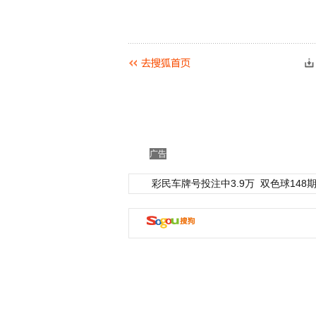
广告
彩民车牌号投注中3.9万
双色球148期
动物系恋人啊 | 钟欣