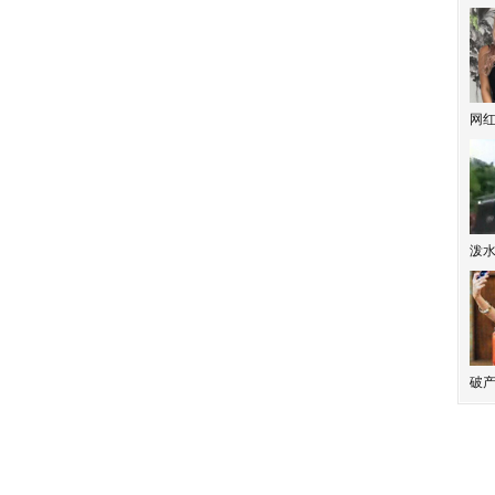
网
泼
破产