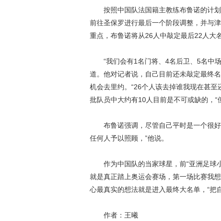
按照中国队法国籍主教练布鲁诺的计划，
前往圣保罗进行最后一个阶段调整，并与津
重点，布鲁诺将从26人中敲定最后22人
“我们会有1名门将、4名后卫、5名中场
道。他对记者说，自己目前还未敲定最终名
机会去里约。“26个人该去掉谁我现在甚
批队员中大约有10人目前是不可或缺的，
布鲁诺强调，尽管自己平时是一个很好相
任何人予以照顾，”他说。
作为中国队的当家球星，前“亚洲足球小
就是真正踏上奥运会赛场，第一场比赛我想
心最真实的想法就是进入最终大名单，“把
作者：王曦