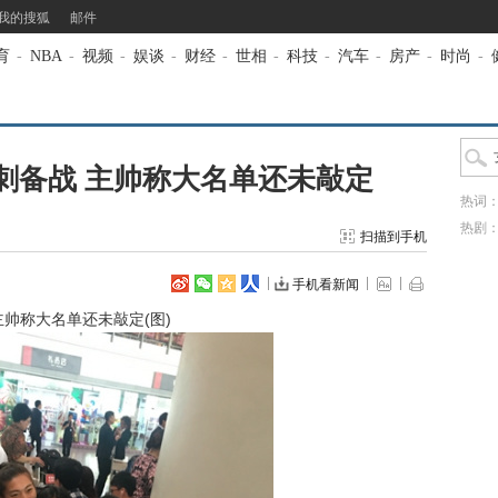
我的搜狐
邮件
育
-
NBA
-
视频
-
娱谈
-
财经
-
世相
-
科技
-
汽车
-
房产
-
时尚
-
刺备战 主帅称大名单还未敲定
热词
热剧
扫描到手机
手机看新闻
帅称大名单还未敲定(图)