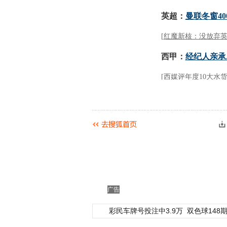
广告
彩民车牌号投注中3.9万
双色球148期