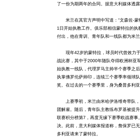
了一份为期两年的合同。据意大利媒体透露
米兰在其官方声明中写道：“文森佐-蒙
1日开始执教工作。俱乐部相信蒙特拉的执
付出，他在青训、青年队和一线队都为米兰
现年42岁的蒙特拉，球员时代曾效力于
战比赛，其中于2000年随队夺得欧洲杯亚
始执教一线队，代理罗马主帅半个赛季之后又
执掌佛罗伦萨帅印，连续三个赛季率领球队
奖。在过去的一个赛季里，身为桑普多利亚
上赛季初，米兰由米哈伊洛维奇带队，然
团解雇。随后，青年队主教练布罗基被提升
联赛积分榜第7，再度无缘下赛季欧战赛事
决。此前，意大利媒体报道称，詹保罗已无
多利亚请来了蒙特拉。