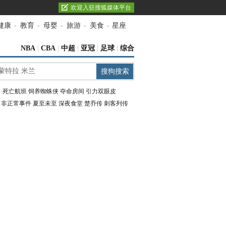
欢迎入驻搜狐媒体平台
健康
-
教育
-
母婴
-
旅游
-
美食
-
星座
NBA
|
CBA
|
中超
|
亚冠
|
足球
|
综合
：
死亡航班
饲养蜘蛛侠
夺命房间
引力双眼皮
：
非正常事件
夏至未至
深夜食堂
楚乔传
刺客列传