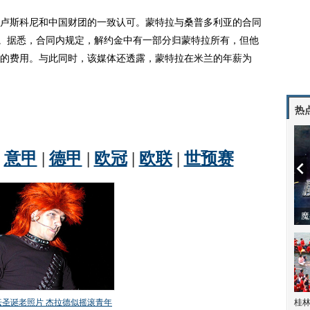
斯科尼和中国财团的一致认可。蒙特拉与桑普多利亚的合同
元。据悉，合同内规定，解约金中有一部分归蒙特拉所有，但他
的费用。与此同时，该媒体还透露，蒙特拉在米兰的年薪为
热
潼体验爱情哲学
南方有乔木 | “科创CP”渐入佳境
魔
桂林