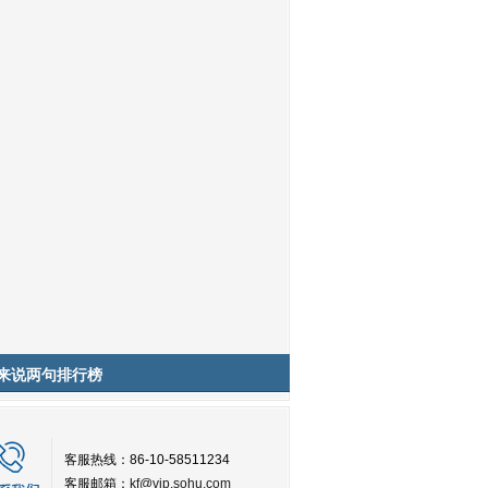
来说两句排行榜
客服热线：86-10-58511234
客服邮箱：
kf@vip.sohu.com