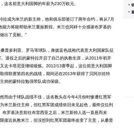
，这名前意大利国脚的年薪为230万欧元。
特拉成为米兰的新主帅，他和俱乐部签订了两年合约，将从7月
教能力将能帮助米兰重振辉煌。米兰也同样十分感谢布罗基的
做出了贡献。”
桑普多利亚、罗马等球队，身披蓝色战袍代表意大利国家队征
军。退役之后的蒙特拉开启了自己的执教生涯，从2011年初开
去卡塔尼亚继续锻炼。2012/13赛季起，这位前意大利国脚
取得联赛第四名的战绩，期间还在2013年获得了贝阿尔佐特
主帅的蒙特拉勉强带队成功保级。
而由于球队战绩不佳，这名教头在今年4月份时惨遭红黑军
为米兰新任主帅，但红黑军团成绩依旧未见起色，最终仅位列
。布罗基决意前往布雷西亚之后，米兰新帅人选一直悬而未
限接近执教米兰，但没想到红黑军团最终改变了主意，从桑普