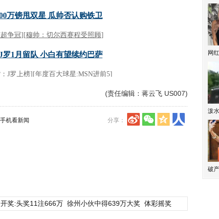
网
(责任编辑：蒋云飞 US007)
泼
手机看新闻
分享：
破产
开奖:头奖11注666万
徐州小伙中得639万大奖
体彩摇奖