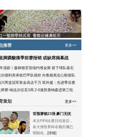
点推荐
更多>>
皇脚踝酸痛季前赛报销 或缺席揭幕战
5年顶薪！森林狼官宣续约维金斯 留下球队基石
塔尔德利亲承收巴甲队报价 向鲁能表忠心盼留队
四川男篮冠军奖金高达千万 双外援：先进季后赛
大师赛-纳达尔仅丢3局 2-0速胜唐纳森进第三轮
育策划
更多>>
世预赛锁23强 豪门无忧
本次FIFA比赛日结束后，
各大洲世界杯名额归属已
明朗化…
[详细
]