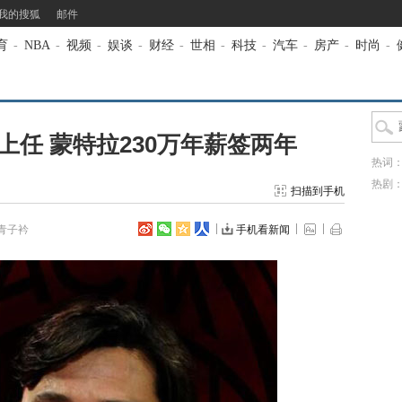
我的搜狐
邮件
育
-
NBA
-
视频
-
娱谈
-
财经
-
世相
-
科技
-
汽车
-
房产
-
时尚
-
任 蒙特拉230万年薪签两年
热词
热剧
扫描到手机
青子衿
手机看新闻