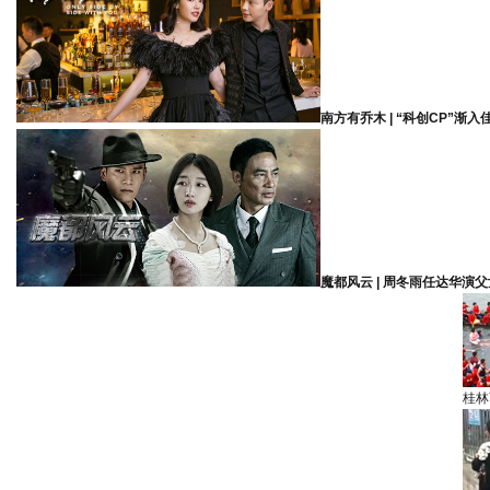
南方有乔木 | “科创CP”渐入
魔都风云 | 周冬雨任达华演父
桂林