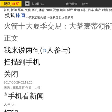
loading...
我的搜狐
邮件
首页
-
新闻
-
军事
-
文化
-
历史
-
体育
-
NBA
-
视频
-
娱谈
-
财经
-
世相
-
科技
-
汽车
-
房产
-
时尚
-
健
>
保罗加盟火箭
>
保罗加盟火箭新闻
火箭十大夏季交易：大梦麦蒂领衔
正文
我来说两句
(
人参与)
扫描到手机
关闭
2017-06-29 02:18:20
来源：
搜狐体育
作者：大仙
手机看新闻
大
|
中
|
小