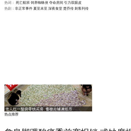
热词：
死亡航班
饲养蜘蛛侠
夺命房间
引力双眼皮
热剧：
非正常事件
夏至未至
深夜食堂
楚乔传
刺客列传
热点推荐