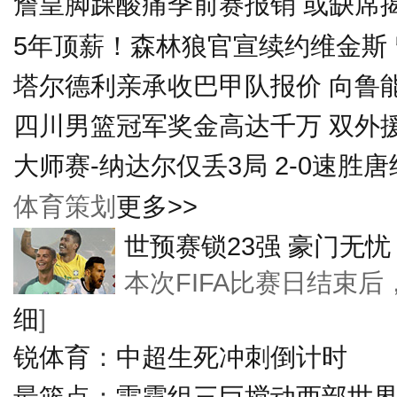
詹皇脚踝酸痛季前赛报销 或缺席
5年顶薪！森林狼官宣续约维金斯
塔尔德利亲承收巴甲队报价 向鲁
四川男篮冠军奖金高达千万 双外
大师赛-纳达尔仅丢3局 2-0速胜
体育策划
更多>>
世预赛锁23强 豪门无忧
本次FIFA比赛日结束
细
]
锐体育
：
中超生死冲刺倒计时
最篮点
：
雷霆组三巨搅动西部世