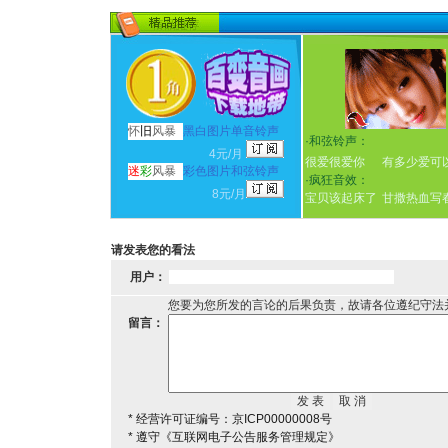
怀
旧
风暴
黑白图片单音铃声
·
和弦铃声：
4元/月
很爱很爱你
有多少爱可
迷
彩
风暴
彩色图片和弦铃声
·
疯狂音效：
8元/月
宝贝该起床了
甘撒热血写
请发表您的看法
用户：
您要为您所发的言论的后果负责，故请各位遵纪守法
留言：
* 经营许可证编号：京ICP00000008号
* 遵守《互联网电子公告服务管理规定》