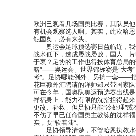
欧洲已观看几场国奥比赛，其队员他
有机会观察选人啊。其实，此次哈恩
触国奥，必有来头。
奥运会足球预选赛日益临近，我
战术低下，造成屡战屡败，国人一片
于衷？足协的工作也得按体育总局的
略”——奥运会、世界锦标赛是“大考”
考”。足协哪能例外、另搞一套——
花巨额外汇聘请的洋帅却只带国家队
可在今年，国奥队奥运预选赛出线是
祥福身上，能力有限的沈指担得起来
更改、补救。但足协只能“冷处理”
不伤了早已任命国奥主教练的沈祥福
实，要“软着陆”。
足协领导清楚，不管哈恩执教水