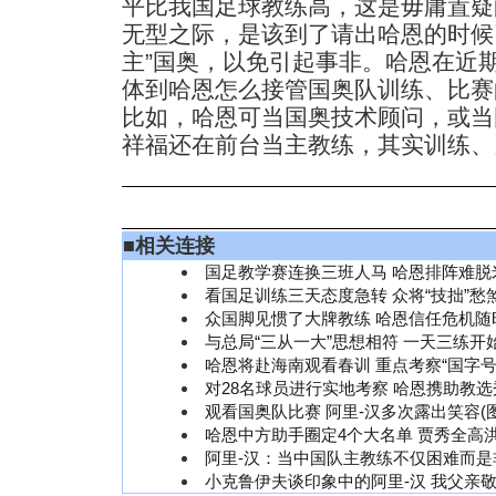
平比我国足球教练高，这是毋庸置疑
无型之际，是该到了请出哈恩的时候
主”国奥，以免引起事非。哈恩在近
体到哈恩怎么接管国奥队训练、比赛
比如，哈恩可当国奥技术顾问，或当
祥福还在前台当主教练，其实训练、
■
相关连接
国足教学赛连换三班人马 哈恩排阵难脱
看国足训练三天态度急转 众将“技拙”愁
众国脚见惯了大牌教练 哈恩信任危机随
与总局“三从一大”思想相符 一天三练开
哈恩将赴海南观看春训 重点考察“国字号
对28名球员进行实地考察 哈恩携助教
观看国奥队比赛 阿里-汉多次露出笑容(
哈恩中方助手圈定4个大名单 贾秀全高
阿里-汉：当中国队主教练不仅困难而是
小克鲁伊夫谈印象中的阿里-汉 我父亲