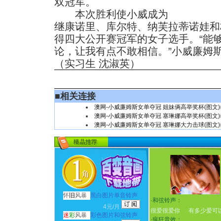
双冠军。
本次胜利使小威成为
继康诺里、库尔特、纳芙拉蒂诺娃和
得四大公开赛冠军的女子选手。“能
论，让我有点不敢相信。”小威廉姆
（实习生 沈淑英）
■
相关连接
澳网-小威廉姆斯女单夺冠 姐妹俩高举奖杯(图文)
澳网-小威廉姆斯女单夺冠 塞琳娜高举奖杯(图文)
澳网-小威廉姆斯女单夺冠 塞琳娜大力击球(图文)
怀
旧
风暴
黑白图片单音铃声
·
和弦铃声：
4元/月
很爱很爱你
有多少爱可
迷
彩
风暴
彩色图片和弦铃声
·
疯狂音效：