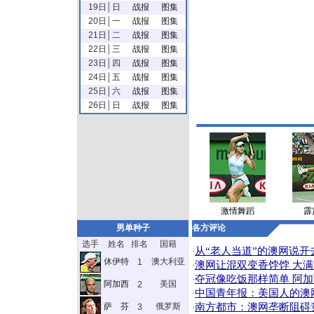
19日│日
战报
图集
20日│一
战报
图集
21日│二
战报
图集
22日│三
战报
图集
23日│四
战报
图集
24日│五
战报
图集
25日│六
战报
图集
26日│日
战报
图集
激情舞蹈
霹
男单种子
各方评论
选手
姓名
排名
国籍
从“老人当道”的澳网说开
·
休伊特
澳大利亚
1
澳网让混双变香饽饽 大
·
夺冠像吃饭那样简单 阿
·
阿加西
美国
2
中国青年报：美国人的澳
·
萨 芬
俄罗斯
南方都市：澳网垄断阻碍
3
·