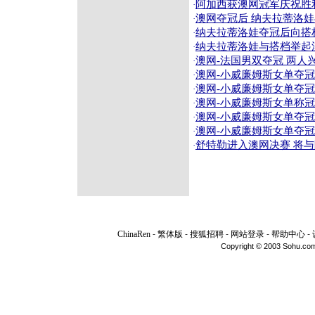
阿加西获澳网冠军庆祝胜利
·
澳网夺冠后 纳夫拉蒂洛娃
·
纳夫拉蒂洛娃夺冠后向搭档
·
纳夫拉蒂洛娃与搭档举起澳
·
澳网-法国男双夺冠 两人兴
·
澳网-小威廉姆斯女单夺冠
·
澳网-小威廉姆斯女单夺冠
·
澳网-小威廉姆斯女单称冠
·
澳网-小威廉姆斯女单夺冠
·
澳网-小威廉姆斯女单夺冠
·
舒特勒进入澳网决赛 将与
·
ChinaRen
-
繁体版
-
搜狐招聘
-
网站登录
-
帮助中心
-
Copyright © 2003 Sohu.com I