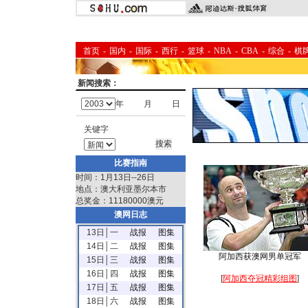
首页
-
国内
-
国际
-
西行
-
篮球
-
NBA
-
CBA
-
综合
-
棋
新闻搜索：
年
月
日
关键字
比赛指南
时间：1月13日--26日
地点：澳大利亚墨尔本市
总奖金：11180000澳元
澳网日志
13日│一
战报
图集
14日│二
战报
图集
阿加西获澳网男单冠军
15日│三
战报
图集
16日│四
战报
图集
[
阿加西夺冠精彩组图
]
17日│五
战报
图集
18日│六
战报
图集