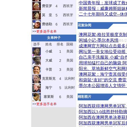
中国青年报：发球成了救
·
费雷罗
西班牙
4
新闻晨报：威廉姆斯姐妹
·
二十七年期待又成空--休
·
莫 亚
西班牙
5
费德勒
西班牙
6
花絮杂闻
>>
更多选手名单
澳网花絮-格拉芙极度克制
·
女单种子
闲城小记-墨尔本风情
·
(01/2
选手
姓名
排名
国籍
成澳网官方网站点击最多
·
小威
美国
网坛第一美女地位受动摇
1
·
自己亲手洗服装 小威“自
·
大威
美国
2
用球拍猛打自己的脑袋 
·
阳光、草地新鲜空气和网
·
卡普
美国
3
澳网花絮：海宁责其假受
·
克里斯克
比利时
4
和袋鼠“友好”的交流 费
·
墨尔本公园增添人文情怀
·
海宁
比利时
5
塞莱斯
美国
精彩图片
6
>>
更多选手名单
阿加西获得澳网男单冠军 
·
阿加西以3-0战胜舒特勒
·
阿加西在澳网男单决赛获胜
·
阿加西获澳网男单冠军后把
·