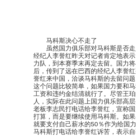
马科斯决心不走了
虽然国力俱乐部对马科斯是否走
经纪人李誉红昨天对记者肯定地表示
力队，到本赛季末再定去留。国力将
后，传到了远在巴西的经纪人李誉红
誉红来中国，洽谈马科斯的去留问题
这个问题比较简单，如果国力要和马
工资和违约金结清就行了。尽管王珀
人，实际在此问题上国力俱乐部高层
老板李志民打电话给李誉红，宣称国
打算，而是要继续使用马科斯。如果
就要支付自己薪水的50％作为给国
马科斯打电话给李誉红诉苦，表示自