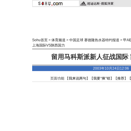
Sohu首页
>
体育频道
>
中国足球 赛德隆热水器特约报道
>
甲A
上海国际VS陕西国力
留用马科斯派新人征战国际 
2003年10月24日12:
页面功能 【
我来说两句
】【
我要“揪”错
】【
推荐
】