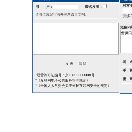
对方
用 户：
匿名发出：
请各位遵纪守法并注意语言文明。
[最多
短信内
署 
手 
*经营许可证编号：京ICP00000008号
密 
*《互联网电子公告服务管理规定》
*《全国人大常委会关于维护互联网安全的规定》