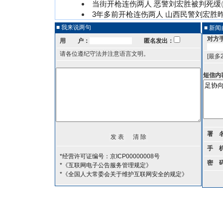
当街开枪连伤两人 恶警刘宏胜被判死缓
3年多前开枪连伤两人 山西民警刘宏胜
■ 我来说两句
■ 新
对方
用 户：
匿名发出：
请各位遵纪守法并注意语言文明。
[最多
短信内
署 
手 
*经营许可证编号：京ICP00000008号
密 
*《互联网电子公告服务管理规定》
*《全国人大常委会关于维护互联网安全的规定》