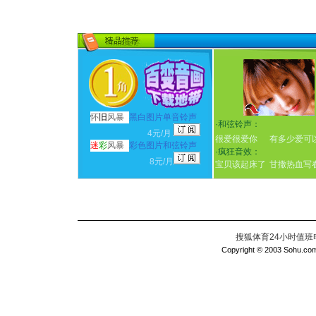
怀
旧
风暴
黑白图片单音铃声
·
和弦铃声：
4元/月
很爱很爱你
有多少爱可
迷
彩
风暴
彩色图片和弦铃声
·
疯狂音效：
8元/月
宝贝该起床了
甘撒热血写
搜狐体育24小时值班电话：
Copyright © 2003 Sohu.com I