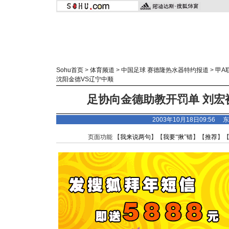
Sohu首页
>
体育频道
>
中国足球 赛德隆热水器特约报道
>
甲A
沈阳金德VS辽宁中顺
足协向金德助教开罚单 刘宏
2003年10月18日09:56
东
页面功能 【
我来说两句
】【
我要“揪”错
】【
推荐
】