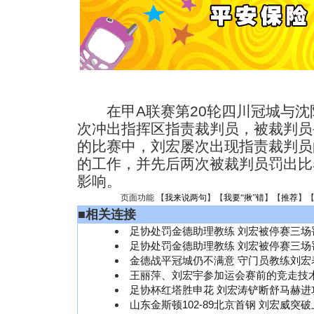
在甲A联赛第20轮四川冠城与沈
次冲出指挥区指责裁判员，被裁判员
的比赛中，刘宏屡次出现指责裁判员
的工作，并先后两次被裁判员罚出比
影响。
页面功能 【
我来说两句
】【
我要“揪”错
】【
推荐
】
■
相关连接
足协处罚金德助理教练 刘宏被停赛三场
足协处罚金德助理教练 刘宏被停赛三场
金德战平冠城仍不满意 守门员教练刘宏
王丽萍、刘宏宇参加运会赛前的竞走技
足协杯红塔胜申花 刘宏涛铲断舒马赫进攻
山东金斯顿102-89北京首钢 刘宏威突破