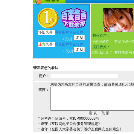
怀
旧
风暴
黑白图片单音铃声
·
和弦铃声：
4元/月
很爱很爱你
有多少爱可
迷
彩
风暴
彩色图片和弦铃声
·
疯狂音效：
8元/月
宝贝该起床了
甘撒热血写
请发表您的看法
用户：
您要为您所发的言论的后果负责，故请各位遵纪守法
留言：
* 经营许可证编号：京ICP00000008号
* 遵守《互联网电子公告服务管理规定》
* 遵守《全国人大常委会关于维护互联网安全的规定》