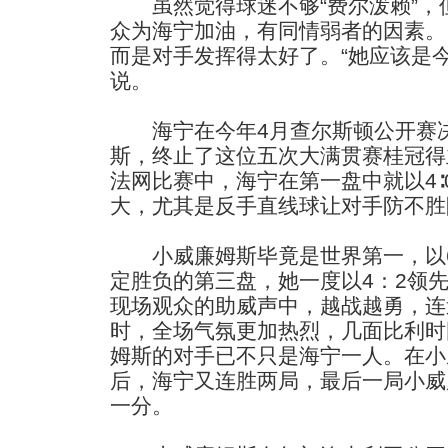
虽然觉得球迷不够“费尔泼赖”，
众为海宁加油，有同情弱者的因素。
而是对手发挥得太好了。“她应该是
说。
海宁在今年4月查尔斯顿公开赛决
斯，终止了这位五次大满贯赛桂冠得
法网比赛中，海宁在第一盘中就以4
大，尤其是反手直线球让对手防不胜
小威廉姆斯毕竟是世界第一，以6
定胜负的第三盘，她一度以4：2领
现场观众的助威声中，越战越勇，连
时，全场气氛更加热烈，几面比利时
姆斯的对手已不只是海宁一人。在小
后，海宁又连胜两局，最后一局小威
一分。