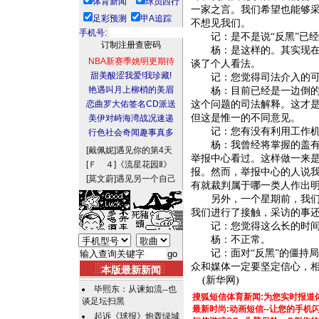
体育新闻
球员西行
一家之言。我们希望也能够
足彩预测
甲A追踪
不想见我们。
手机号:
记：是不是说“反黑”已经
杨：是这样的。其实现在问
NBA新赛季姚明更期待
谈了个人看法。
甜美酸涩我爱!我珍藏!
记：您觉得司法介入的可
艳遇叫月上柳梢的美眉
杨：目前已经是一边倒的论
恋曲罗大佑签名CD派送
这个问题的司法解释。这才
但这是惟一的不同意见。
美伊对峙海湾战况速递
记：您有没有利用工作机会
行色社会奇闻趣事真多
杨：我曾经将掌握的盖有绿
[戴佩妮]
遇见你的第4天
举报中心看过。这样做一来
[Ｆ ４]
《流星花园Ⅱ》
报。然而，举报中心的人说
[莫文蔚]
遇见另一个自己
有就裁判属于哪一类人作出
另外，一个星期前，我们已
我们进行了接触，采访的事
记：您觉得这么长的时间
杨：不正常。
记：面对“反黑”的僵持局
众和媒体一定要坚定信心，
本版最新新闻
(新华网)
毕熙东：从谏如流--也
搜狐短信体育新闻:为您实时报道
谈足坛扫黑
最新时尚:动画短信--让您的手
起诉《球报》炮轰绿城