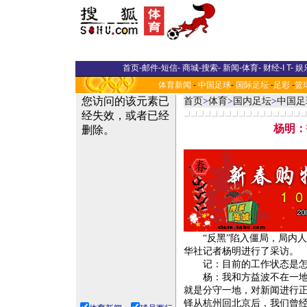
首页
-
邮件
-
短信
-
商城
-
搜索
-
新闻
-
体育
-
财经
-
I T
-
娱
体育新闻
-
中国足球
-
国际足坛
-
足彩
-
篮
首页
>
体育
>
国内足坛
>
中国足
杨明：
“反黑”陷入僵局，局内人
华社记者杨明进行了采访。
记：目前的工作状态是怎
杨：我和方益波不在一地工
就是分守一地，对新闻进行
铎从杭州回北京后，我们曾