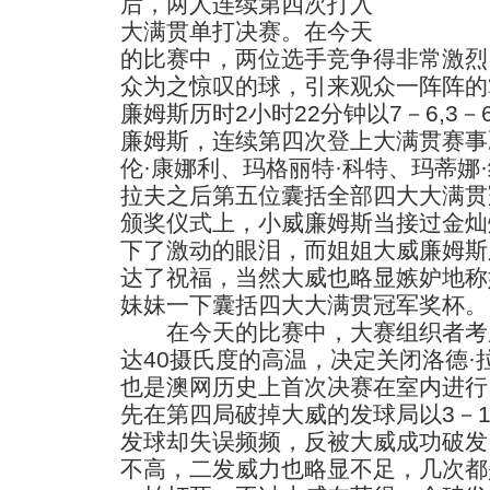
后，两人连续第四次打入
大满贯单打决赛。在今天
的比赛中，两位选手竞争得非常激烈
众为之惊叹的球，引来观众一阵阵的
廉姆斯历时2小时22分钟以7－6,3－
廉姆斯，连续第四次登上大满贯赛事
伦·康娜利、玛格丽特·科特、玛蒂娜
拉夫之后第五位囊括全部四大大满贯
颁奖仪式上，小威廉姆斯当接过金灿
下了激动的眼泪，而姐姐大威廉姆斯
达了祝福，当然大威也略显嫉妒地称
妹妹一下囊括四大大满贯冠军奖杯。
在今天的比赛中，大赛组织者考
达40摄氏度的高温，决定关闭洛德
也是澳网历史上首次决赛在室内进行
先在第四局破掉大威的发球局以3－
发球却失误频频，反被大威成功破发
不高，二发威力也略显不足，几次都