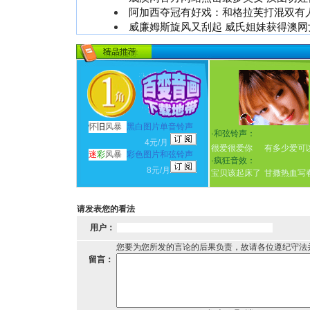
阿加西夺冠有好戏：和格拉芙打混双有
威廉姆斯旋风又刮起 威氏姐妹获得澳网
怀
旧
风暴
黑白图片单音铃声
·
和弦铃声：
4元/月
很爱很爱你
有多少爱可
迷
彩
风暴
彩色图片和弦铃声
·
疯狂音效：
8元/月
宝贝该起床了
甘撒热血写
请发表您的看法
用户：
您要为您所发的言论的后果负责，故请各位遵纪守法
留言：