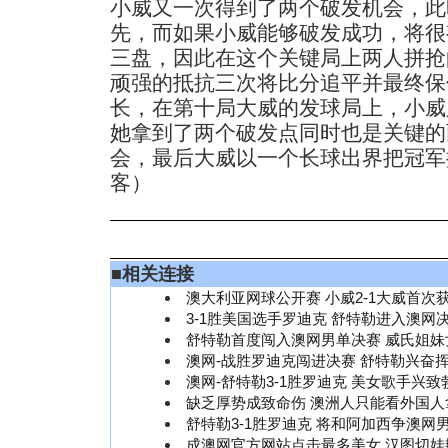
小威又一次得到了两个破发机会，此
先，而如果小威能够破发成功，将很
三盘，因此在这个关键局上两人拼抢
顽强的抵抗三次将比分追平并最终保
长，在第十局大威的发球局上，小威
她拿到了两个破发点同时也是关键的
会，最后大威以一个长球出界把冠军
客）
■
相关连接
澳大利亚网球公开赛 小威2-1大威首次
3-1胜美国选手罗迪克 舒特勒进入澳网决
舒特勒首度闯入澳网男单决赛 威氏姐妹
澳网-战胜罗迪克闯进决赛 舒特勒兴奋挥
澳网-舒特勒3-1胜罗迪克 美女歌手兴致
缺乏厚势成致命伤 澳洲人只能看外国人
舒特勒3-1胜罗迪克 将和阿加西争澳网
成澳网官方网站点击最多美女 汉图切娃