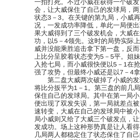
一拍打死。不过小威在获得一个破发
会，让大威保住了自己的发球局，两
状态3－3。在关键的第九局，小威
况，一发成功率降低，单此一局便出
果大威得到了三个破发机会，大威在
功，以5－4领先。这时的局势实际
威并没能乘胜追击拿下第一盘，反而
上比分呈胶着状态变为5－5平。姐
入抢七局，而小威很快便以5－1在
强了攻势，但最终小威还是以7－4拿
第二盘大威两次破掉了小威的发球
将比分扳平为1－1。第三盘的前几
保住自己的发球局。其中在第一局小
便出现了双发失误，第一局就差点被
速转变，大威在自己的发球局中被小
局小威则又给了大威三个破发点，让
发成功。场上这种形势真是让人看得
几局两人都稳定住了状态保住了自己