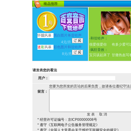
怀
旧
风暴
黑白图片单音铃声
·
和弦铃声：
4元/月
很爱很爱你
有多少爱可
迷
彩
风暴
彩色图片和弦铃声
·
疯狂音效：
8元/月
宝贝该起床了
甘撒热血写
请发表您的看法
用户：
您要为您所发的言论的后果负责，故请各位遵纪守法
留言：
* 经营许可证编号：京ICP00000008号
* 遵守《互联网电子公告服务管理规定》
* 遵守《全国人大常委会关于维护互联网安全的规定》