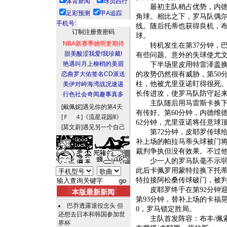
体育新闻
球员西行
最初主队稍占优势，内德维
足彩预测
甲A追踪
角球。相比之下，罗马队偶尔
手机号:
线。随后托蒂也获得良机，布
球。
NBA新赛季姚明更期待
转机发生在第37分钟，巴
甜美酸涩我爱!我珍藏!
有些问题。意外的失球使尤
艳遇叫月上柳梢的美眉
下半场里皮用特雷泽盖换下
恋曲罗大佑签名CD派送
的攻势仍然很有威胁，第50
柱，他被尤里亚诺盯得很死
美伊对峙海湾战况速递
长传进攻，使罗马队防守起
行色社会奇闻趣事真多
主队随后用马雷斯卡换下奥
[戴佩妮]
遇见你的第4天
有传好。第60分钟，内德维
[Ｆ ４]
《流星花园Ⅱ》
62分钟，尤里亚诺将任意球
[莫文蔚]
遇见另一个自己
第72分钟，皮耶罗传球给
补上场的帕拉马蒂头球被门将
裁判争执但没有效果。不过
少一人的罗马队毫不示弱，
此后卡佩罗用蒙特拉换下托蒂
特拉接阿松桑传球破门，被
皮耶罗终于在第92分钟迎
本版最新新闻
第93分钟，替补上场的卡福
巴乔透露退役念头 但
0，罗马锁定胜局。
还想去日本和韩国参加世
主队首发阵容：布丰/佩索
界杯