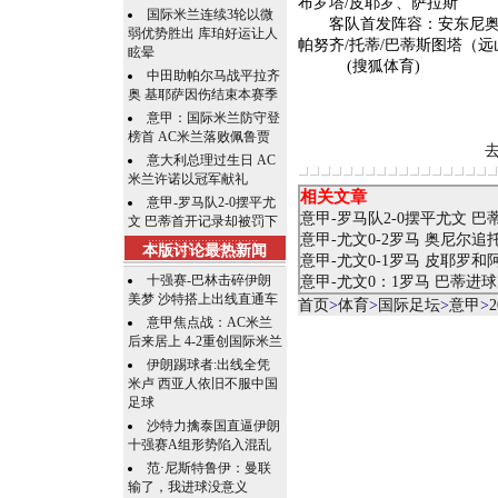
布罗塔/皮耶罗、萨拉斯
国际米兰连续3轮以微
客队首发阵容：安东尼奥利
弱优势胜出 库珀好运让人
帕努齐/托蒂/巴蒂斯图塔（远
眩晕
(搜狐体育)
中田助帕尔马战平拉齐
奥 基耶萨因伤结束本赛季
意甲：国际米兰防守登
榜首 AC米兰落败佩鲁贾
意大利总理过生日 AC
米兰许诺以冠军献礼
相关文章
意甲-罗马队2-0摆平尤
意甲-罗马队2-0摆平尤文 
文 巴蒂首开记录却被罚下
意甲-尤文0-2罗马 奥尼尔
本版讨论最热新闻
意甲-尤文0-1罗马 皮耶罗和
十强赛-巴林击碎伊朗
意甲-尤文0：1罗马 巴蒂进
美梦 沙特搭上出线直通车
首页
>
体育
>
国际足坛
>
意甲
>
意甲焦点战：AC米兰
后来居上 4-2重创国际米兰
伊朗踢球者:出线全凭
米卢 西亚人依旧不服中国
足球
沙特力擒泰国直逼伊朗
十强赛A组形势陷入混乱
范·尼斯特鲁伊：曼联
输了，我进球没意义