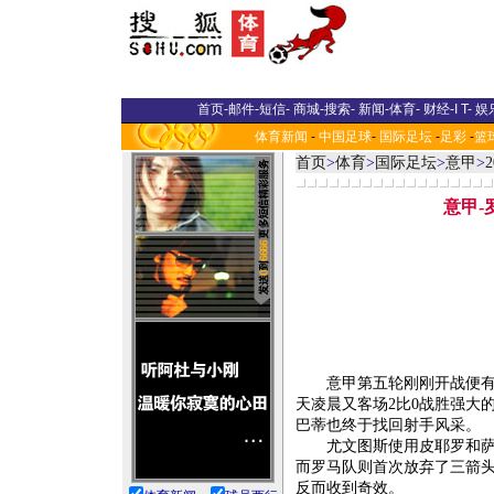
首页
-
邮件
-
短信
-
商城
-
搜索
-
新闻
-
体育
-
财经
-
I T
-
娱
体育新闻
-
中国足球
-
国际足坛
-
足彩
-
篮
首页
>
体育
>
国际足坛
>
意甲
>
意甲-
意甲第五轮刚刚开战便有好
天凌晨又客场2比0战胜强大
巴蒂也终于找回射手风采。
尤文图斯使用皮耶罗和萨拉
而罗马队则首次放弃了三箭
反而收到奇效。