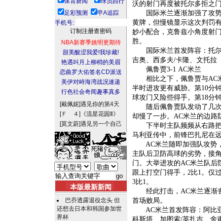
体育新闻
球员西行
沃的射门再度被托尔多拒之
足彩预测
甲A追踪
国际米兰逐渐加强了攻势，
黄牌，但慢镜显示这次判罚
手机号:
妙小配合，克鲁兹小角度射门
胜。
NBA新赛季姚明更期待
国际米兰首发阵容：托尔多
甜美酸涩我爱!我珍藏!
吉奥、西多夫/卡隆、文托拉
艳遇叫月上柳梢的美眉
佩鲁贾3-1 AC米兰
恋曲罗大佑签名CD派送
相比之下，佩鲁贾与AC米
美伊对峙海湾战况速递
半时进攻更有威胁。第10分
行色社会奇闻趣事真多
球攻门又险些得手。第18分
[戴佩妮]
遇见你的第4天
随后佩鲁贾队发动了几次漂
[Ｆ ４]
《流星花园Ⅱ》
却慢了一步。AC米兰的边路
[莫文蔚]
遇见另一个自己
下半时主队频频从右路把球
马利亚传中，前锋巴扎尼在
AC米兰随即加强队攻势，英
主队后卫防高球的劣势，接角
门。大举进攻的AC米兰队后
跟上打空门得手，2比1。仅
3比1。
本版最新新闻
经此打击，AC米兰逐渐丧
巴乔透露退役念头 但
首场败局。
还想去日本和韩国参加世
AC米兰首发阵容：阿比亚
界杯
科斯塔、加图索/英扎吉、舍