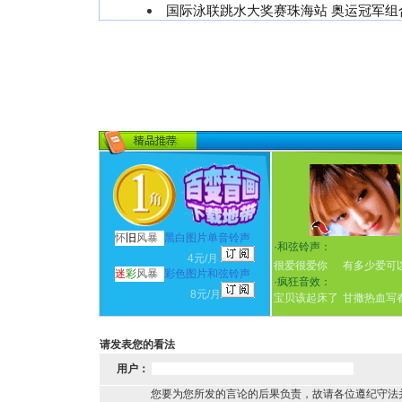
国际泳联跳水大奖赛珠海站 奥运冠军组
怀
旧
风暴
黑白图片单音铃声
·
和弦铃声：
4元/月
很爱很爱你
有多少爱可
迷
彩
风暴
彩色图片和弦铃声
·
疯狂音效：
8元/月
宝贝该起床了
甘撒热血写
请发表您的看法
用户：
您要为您所发的言论的后果负责，故请各位遵纪守法