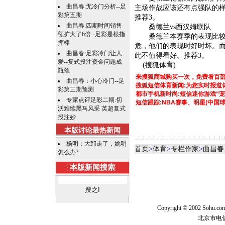
曲昌春:无冷门分析--足
主场作战应该还有点强队的样
彩第五期
推荐3。
曲昌春:四期时间销售
桑德兰vs西汉姆联队
额扩大了6倍--足彩是根指
桑德兰本赛季的表现比较糟
挥棒
危，他们的表现时好时坏。
曲昌春:足彩冷门让人
此不值得看好。推荐3。
爱--复式投注资金问题成
(搜狐体育)
瓶颈
来搜狐商城购买一次，免费看百
曲昌春：小心冷门--足
搜狐短信体育新闻:为您实时报道
彩第三期预测
都市手机新时尚:短信迷你游戏“宠
专家点评足彩二期:切
短信跟踪:NBA赛事、明星(中国
沃难续黑马风采 英超复式
投注妙
本版讨论最热新闻
杨明：大郅走了，姚明
首页
>
体育
>
专栏作家
>
曲昌春
怎么办?
本版新闻搜索
Copyright © 2002 Sohu.c
北京市电