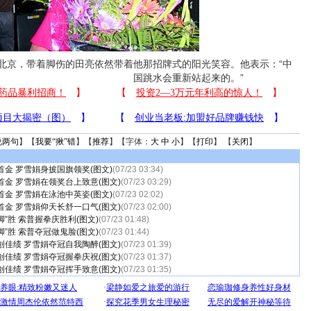
京，带着脚伤的田亮依然带着他那招牌式的阳光笑容。他表示：“中
国跳水会重新站起来的。”
说两句
】【
我要“揪”错
】【
推荐
】【字体：
大
中
小
】【
打印
】 【
关闭
】
金 罗雪娟身披国旗领奖(图文)
(07/23 03:34)
金 罗雪娟在领奖台上致意(图文)
(07/23 03:29)
金 罗雪娟在泳池中英姿(图文)
(07/23 02:02)
金 罗雪娟仰天长舒一口气(图文)
(07/23 02:00)
脚”胜 索普握拳庆胜利(图文)
(07/23 01:48)
脚”胜 索普夺冠做鬼脸(图文)
(07/23 01:44)
佳绩 罗雪娟夺冠自我陶醉(图文)
(07/23 01:39)
佳绩 罗雪娟夺冠握拳庆祝(图文)
(07/23 01:37)
佳绩 罗雪娟夺冠挥手致意(图文)
(07/23 01:35)