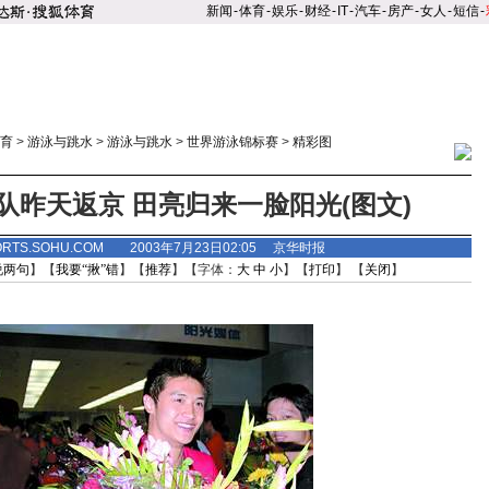
新闻
-
体育
-
娱乐
-
财经
-
IT
-
汽车
-
房产
-
女人
-
短信
-
育
>
游泳与跳水
>
游泳与跳水
>
世界游泳锦标赛
>
精彩图
队昨天返京 田亮归来一脸阳光(图文)
ORTS.SOHU.COM 2003年7月23日02:05 京华时报
说两句
】【
我要“揪”错
】【
推荐
】【字体：
大
中
小
】【
打印
】 【
关闭
】