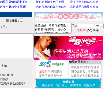
匿名发出：
手机
文明。
包月自写
5分钱/条
精品专题推荐：
谁说赚钱难告诉你秘诀
最新制作
想唱就唱
测IQ交朋友，非常速配
000008号
夏天的味道
哪一站
就让你笑火暴搞笑到底
理规定》
短信订阅
护互联网安全的规定》
焦点新闻
魅力贴士
伊甸指南
魔鬼辞典