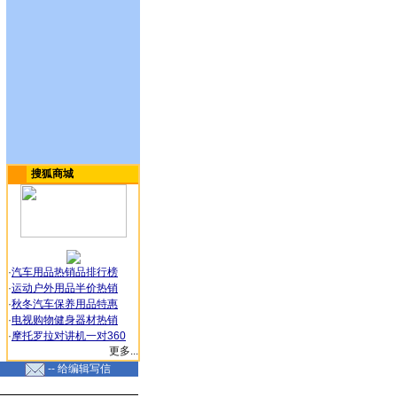
搜狐商城
·
汽车用品热销品排行榜
·
运动户外用品半价热销
·
秋冬汽车保养用品特惠
·
电视购物健身器材热销
·
摩托罗拉对讲机一对360
更多...
-- 给编辑写信