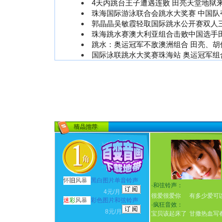
4天内跳台王子遭遇连败 田亮天堂地狱
珠海国际游泳联合会跳水大奖赛 中国队
郭晶晶吴敏霞轻取国际跳水公开赛双人
珠海跳水赛澳大利亚组合击败中国选手
跳水：奥运冠军不敌澳洲组合 田亮、胡佳
国际泳联跳水大奖赛珠海站 奥运冠军组
怀
旧
风暴
黑白图片单音铃声
·
和弦铃声：
4元/月
很爱很爱你
有多少爱可
迷
彩
风暴
彩色图片和弦铃声
·
疯狂音效：
8元/月
宝贝该起床了
甘撒热血写