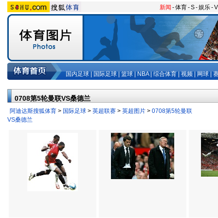
新闻
-
体育
-
S
-
娱乐
-
V
国内足球
|
国际足球
|
篮球
|
NBA
|
综合体育
|
视频
|
网球
|
0708第5轮曼联VS桑德兰
阿迪达斯搜狐体育
>
国际足球
>
英超联赛
>
英超图片
>
0708第5轮曼联
VS桑德兰