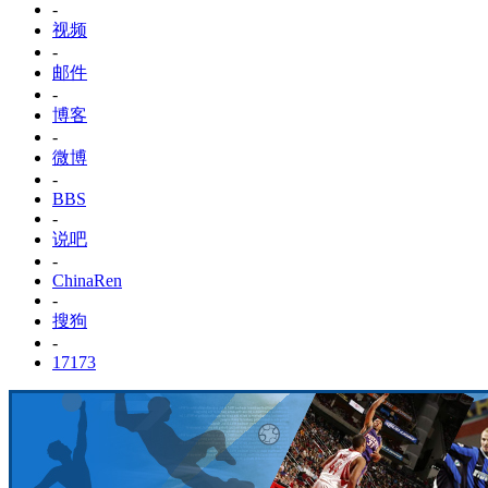
-
视频
-
邮件
-
博客
-
微博
-
BBS
-
说吧
-
ChinaRen
-
搜狗
-
17173