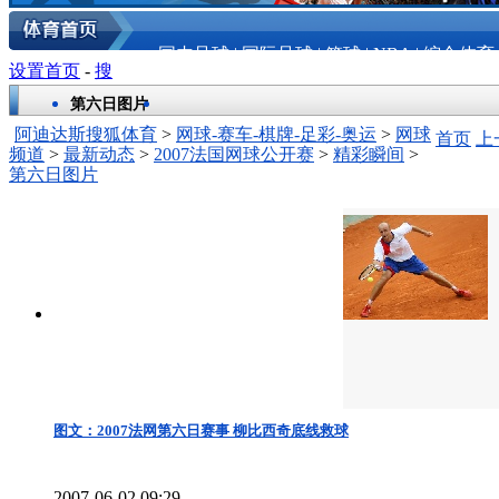
国内足球
|
国际足球
|
篮球
|
NBA
|
综合体育
设置首页
-
搜
第六日图片
阿迪达斯搜狐体育
>
网球-赛车-棋牌-足彩-奥运
>
网球
首页
上
频道
>
最新动态
>
2007法国网球公开赛
>
精彩瞬间
>
第六日图片
图文：2007法网第六日赛事 柳比西奇底线救球
2007-06-02 09:29