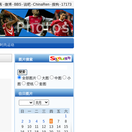
客
-
微博
-
BBS
-
说吧
-
ChinaRen
-
搜狗
-
17173
时尚运动
图片搜索
全部图片
大图
中图
小
图
壁纸
套图
往日图片
日
一
二
三
四
五
六
1
2
3
4
5
6
7
8
9
10
11
12
13
14
15