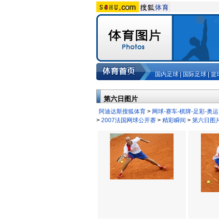
国内足球
|
国际足球
|
篮
第六日图片
阿迪达斯搜狐体育
>
网球-赛车-棋牌-足彩-奥运
>
2007法国网球公开赛
>
精彩瞬间
>
第六日图