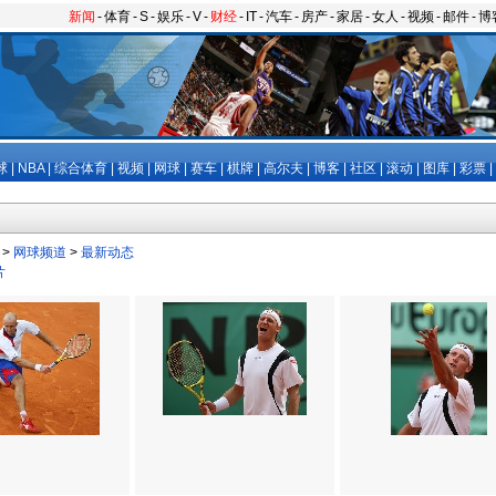
新闻
-
体育
-
S
-
娱乐
-
V
-
财经
-
IT
-
汽车
-
房产
-
家居
-
女人
-
视频
-
邮件
-
博
球
|
NBA
|
综合体育
|
视频
|
网球
|
赛车
|
棋牌
|
高尔夫
|
博客
|
社区
|
滚动
|
图库
|
彩票
|
>
网球频道
>
最新动态
片