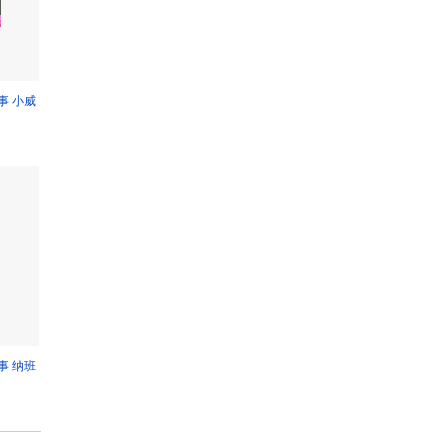
事 小威
事 纳班