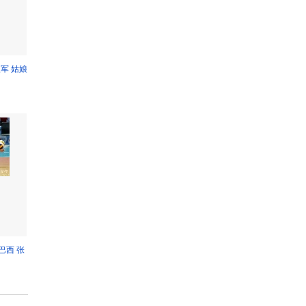
军 姑娘
巴西 张