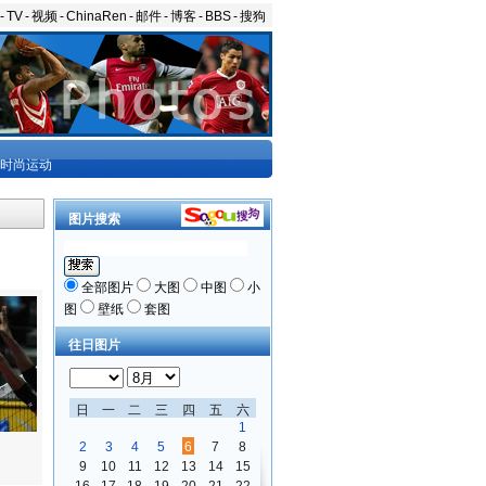
-
TV
-
视频
-
ChinaRen
-
邮件
-
博客
-
BBS
-
搜狗
时尚运动
图片搜索
全部图片
大图
中图
小
图
壁纸
套图
往日图片
日
一
二
三
四
五
六
1
2
3
4
5
6
7
8
9
10
11
12
13
14
15