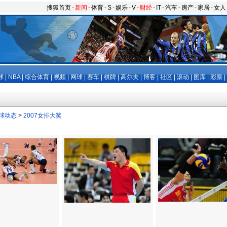
搜狐首页
-
新闻
-
体育
-
S
-
娱乐
-
V
-
财经
-
IT
-
汽车
-
房产
-
家居
-
女人
球
|
NBA
|
综合体育
|
视频
|
网球
|
赛车
|
棋牌
|
高尔夫
|
博客
|
社区
|
滚动
|
图库
|
彩票
|
球动态
>
2007女排大奖