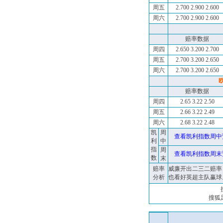
周五
2.700 2.900 2.600
周六
2.700 2.900 2.600
赔率数据
周四
2.650 3.200 2.700
周五
2.700 3.200 2.650
周六
2.700 3.200 2.650
赔率数据
周四
2.65 3.22 2.50
周五
2.66 3.22 2.49
周六
2.68 3.22 2.48
凯
周
查看凯利指数周中
利
中
指
周
查看凯利指数周末
数
末
赔率
威廉开出二三二赔率
分析
也看好英超主队赢球。
搜狐