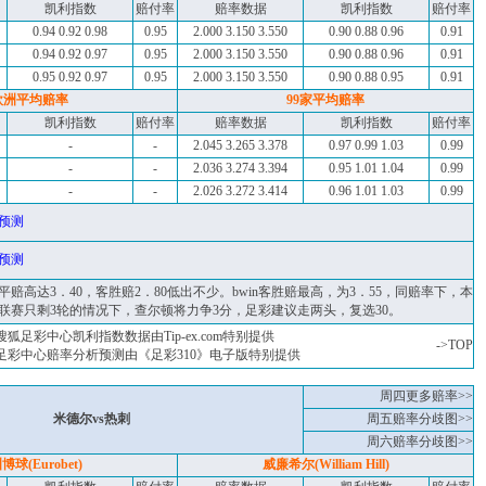
凯利指数
赔付率
赔率数据
凯利指数
赔付率
0.94 0.92 0.98
0.95
2.000 3.150 3.550
0.90 0.88 0.96
0.91
0.94 0.92 0.97
0.95
2.000 3.150 3.550
0.90 0.88 0.96
0.91
0.95 0.92 0.97
0.95
2.000 3.150 3.550
0.90 0.88 0.95
0.91
欧洲平均赔率
99家平均赔率
凯利指数
赔付率
赔率数据
凯利指数
赔付率
-
-
2.045 3.265 3.378
0.97 0.99 1.03
0.99
-
-
2.036 3.274 3.394
0.95 1.01 1.04
0.99
-
-
2.026 3.272 3.414
0.96 1.01 1.03
0.99
预测
预测
赔高达3．40，客胜赔2．80低出不少。bwin客胜赔最高，为3．55，同赔率下，本
。联赛只剩3轮的情况下，查尔顿将力争3分，足彩建议走两头，复选30。
搜狐足彩中心凯利指数数据由
Tip-ex.com
特别提供
->TOP
足彩中心赔率分析预测由
《足彩310》电子版
特别提供
周四更多赔率>>
米德尔vs热刺
周五赔率分歧图>>
周六赔率分歧图>>
博球(Eurobet)
威廉希尔(William Hill)