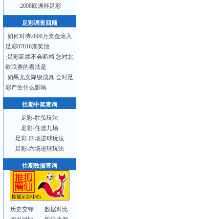
·
2008欧洲杯足彩
足彩调查回顾
·
如何对待2800万奖金滚入
足彩07016期奖池
·
足彩延续不会断档 您对北
欧联赛的看法是
·
如果尤文降级成真 会对足
彩产生什么影响
往期中奖查询
足彩-胜负玩法
足彩-任选九场
足彩-四场进球玩法
足彩-六场进球玩法
往期数据查询
历史交锋
数据对比