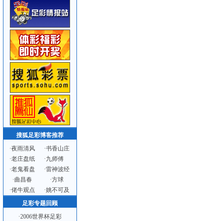
搜狐足彩博客推荐
·夜雨清风
·书香山庄
·老庄盘纸
·九师傅
·老鬼看盘
·雷神波经
·曲昌春
·方球
·佬牛观点
·姚不可及
足彩专题回顾
·
2006世界杯足彩