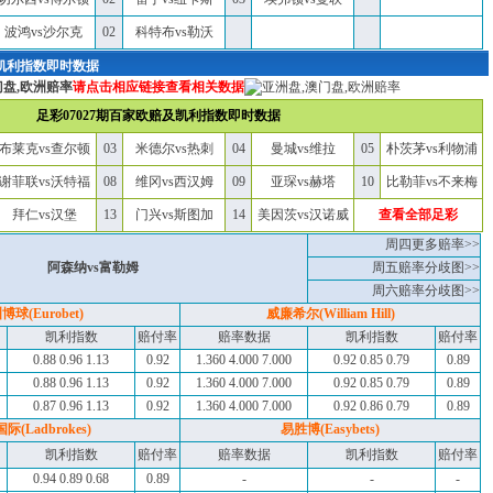
波鸿vs沙尔克
02
科特布vs勒沃
及凯利指数即时数据
请点击相应链接查看相关数据
足彩07027期百家欧赔及凯利指数即时数据
布莱克vs查尔顿
03
米德尔vs热刺
04
曼城vs维拉
05
朴茨茅vs利物浦
谢菲联vs沃特福
08
维冈vs西汉姆
09
亚琛vs赫塔
10
比勒菲vs不来梅
拜仁vs汉堡
13
门兴vs斯图加
14
美因茨vs汉诺威
查看全部足彩
周四更多赔率>>
阿森纳vs富勒姆
周五赔率分歧图>>
周六赔率分歧图>>
博球(Eurobet)
威廉希尔(William Hill)
凯利指数
赔付率
赔率数据
凯利指数
赔付率
0.88 0.96 1.13
0.92
1.360 4.000 7.000
0.92 0.85 0.79
0.89
0.88 0.96 1.13
0.92
1.360 4.000 7.000
0.92 0.85 0.79
0.89
0.87 0.96 1.13
0.92
1.360 4.000 7.000
0.92 0.86 0.79
0.89
际(Ladbrokes)
易胜博(Easybets)
凯利指数
赔付率
赔率数据
凯利指数
赔付率
0.94 0.89 0.68
0.89
-
-
-