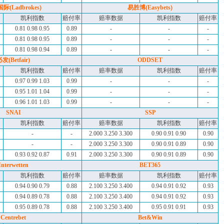
际(Ladbrokes)
易胜博(Easybets)
凯利指数
赔付率
赔率数据
凯利指数
赔付率
0.81 0.98 0.95
0.89
-
-
-
0.81 0.98 0.95
0.89
-
-
-
0.81 0.98 0.94
0.89
-
-
-
发(Betfair)
ODDSET
凯利指数
赔付率
赔率数据
凯利指数
赔付率
0.97 0.99 1.03
0.99
-
-
-
0.95 1.01 1.04
0.99
-
-
-
0.96 1.01 1.03
0.99
-
-
-
SNAI
SSP
凯利指数
赔付率
赔率数据
凯利指数
赔付率
-
-
2.000 3.250 3.300
0.90 0.91 0.90
0.90
-
-
2.000 3.250 3.300
0.90 0.91 0.89
0.90
0.93 0.92 0.87
0.91
2.000 3.250 3.300
0.90 0.91 0.89
0.90
Interwetten
BET365
凯利指数
赔付率
赔率数据
凯利指数
赔付率
0.94 0.90 0.79
0.88
2.100 3.250 3.400
0.94 0.91 0.92
0.93
0.94 0.89 0.78
0.88
2.100 3.250 3.400
0.94 0.91 0.92
0.93
0.95 0.89 0.78
0.88
2.100 3.250 3.400
0.95 0.91 0.91
0.93
Centrebet
Bet&Win