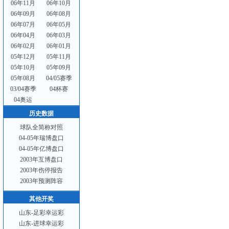
06年11月
06年10月
06年09月
06年08月
06年07月
06年05月
06年04月
06年03月
06年02月
06年01月
05年12月
05年11月
05年10月
05年09月
05年08月
04/05赛季
03/04赛季
04杯赛
04奥运
历史数据
球队全简称对照
04-05年瑞博盘口
04-05年亿博盘口
2003年互博盘口
2003年伤停报告
2003年预测阵容
其他开奖
山东-足彩幸运彩
山东-进球幸运彩