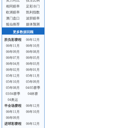
实力对比
投注比例
相同赔率
足彩冷门
欧洲赔率
凯利指数
澳门盘口
波胆赔率
狐仙推荐
媒体预测
更多数据回顾
胜负彩赛程
06年12月
06年11月
06年10月
06年09月
06年08月
06年07月
06年05月
06年04月
06年03月
06年02月
06年01月
05年12月
05年11月
05年10月
05年09月
05年08月
04/05赛季
03/04赛季
04杯赛
04奥运
半全场赛程
06年12月
06年11月
06年10月
06年09月
进球彩赛程
06年12月