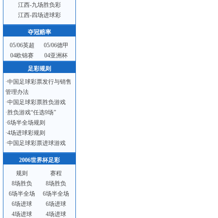
江西-九场胜负彩
江西-四场进球彩
夺冠赔率
05/06英超
05/06德甲
04欧锦赛
04亚洲杯
足彩规则
·
中国足球彩票发行与销售
管理办法
·
中国足球彩票胜负游戏
·
胜负游戏“任选9场”
·
6场半全场规则
·
4场进球彩规则
·
中国足球彩票进球游戏
2006世界杯足彩
规则
赛程
8场胜负
8场胜负
6场半全场
6场半全场
6场进球
6场进球
4场进球
4场进球