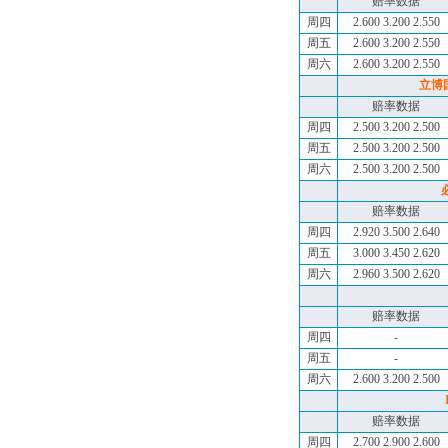
赔率数据
周四
2.600 3.200 2.550
周五
2.600 3.200 2.550
周六
2.600 3.200 2.550
立博国
赔率数据
周四
2.500 3.200 2.500
周五
2.500 3.200 2.500
周六
2.500 3.200 2.500
必
赔率数据
周四
2.920 3.500 2.640
周五
3.000 3.450 2.620
周六
2.960 3.500 2.620
赔率数据
周四
-
周五
-
周六
2.600 3.200 2.500
赔率数据
周四
2.700 2.900 2.600