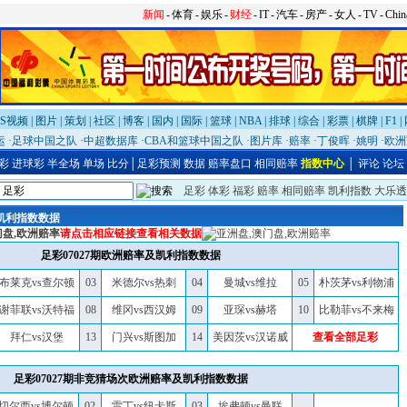
新闻
-
体育
-
娱乐
-
财经
-
IT
-
汽车
-
房产
-
女人
-
TV
-
Chin
S视频
|
图片
|
策划
|
社区
|
博客
|
国内
|
国际
|
篮球
|
NBA
|
排球
|
综合
|
彩票
|
棋牌
|
F1
|
运
·
足球中国之队
·
中超数据库
·
CBA和篮球中国之队
·
图片库
·
赔率
·
丁俊晖
·
姚明
·
欧洲
彩
进球彩
半全场
单场
比分
│
足彩预测
数据
赔率盘口
相同赔率
指数中心
│
评论
论坛
足彩
体彩
福彩
赔率
相同赔率
凯利指数
大乐透
及凯利指数数据
请点击相应链接查看相关数据
足彩07027期欧洲赔率及凯利指数数据
布莱克vs查尔顿
03
米德尔vs热刺
04
曼城vs维拉
05
朴茨茅vs利物浦
谢菲联vs沃特福
08
维冈vs西汉姆
09
亚琛vs赫塔
10
比勒菲vs不来梅
拜仁vs汉堡
13
门兴vs斯图加
14
美因茨vs汉诺威
查看全部足彩
足彩07027期非竞猜场次欧洲赔率及凯利指数数据
切尔西vs博尔顿
02
雷丁vs纽卡斯
03
埃弗顿vs曼联