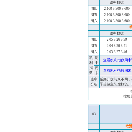
赔率数据
周四
2.100 3.300 3.600
周五
2.100 3.300 3.600
周六
2.100 3.300 3.600
赔率数据
周四
2.05 3.26 3.39
周五
2.04 3.26 3.41
周六
2.03 3.27 3.46
凯
周
查看凯利指数周中
利
中
指
周
查看凯利指数周末
数
末
赔率
威廉开盘与众不同，平
分析
季英超主队2胜1负
搜狐
03
欧洲