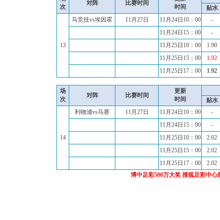
对阵
比赛时间
次
时间
贴水
马竞技vs埃因霍
11月27日
11月24日10：00
-
11月24日15：00
-
13
11月25日10：00
1.90
11月25日15：00
1.92
11月25日17：00
1.92
场
更新
对阵
比赛时间
次
时间
贴水
利物浦vs马赛
11月27日
11月24日10：00
-
11月24日15：00
-
14
11月25日10：00
2.02
11月25日15：00
2.02
11月25日17：00
2.02
博中足彩500万大奖 搜狐足彩中