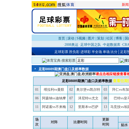
新闻
首页
|
滚动
|
S视频
|
图片
|
策划
|
社区
|
博客
|
国
·
2008奥运
·
足球中国之队
·
中超数据库
·
CB
足球彩票
胜负彩
进球彩
半全场
单场
比分
│
足彩
足彩08089期澳门盘口及赔率数据
请点击相应链接查看
查看往期
足彩08089期澳门盘口及赔率数据
01
维拉利vs曼联
02
奥尔堡vs凯尔特
03
拜仁vs布
06
阿森纳vs迪纳摩
07
泽尼特vs尤文
08
巴特vs皇
11
阿诺索vs不来梅
12
里斯本vs巴萨
13
马竞技vs埃
场
更新
对阵
比赛时间
次
时间
贴水