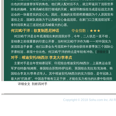
出色的郑波接替张军的角色。他们两人配对后不久，就立即返回了混双世界
排名的巅峰。女将高崚在双打领域的天赋，被国羽教练组当成是征战北京奥
运会的一块最坚实的定心丸。因此，在她的女双搭档黄穗因为个人原因宣布
退役之后，国家队就致力于让高崚安心备战混双。在家门口卫冕混双冠军，
拿到混双奥运三连冠也是高崚最大的心愿。
何汉斌/于洋：欲复制悉尼神话
夺金指数：★★★
何汉斌/于洋是去年底涌现出来的混双好手，今年，二人状态一直不错，
亚锦赛之前很重要的印度公开赛，当时何汉斌/于洋作为唯一一对中国实力
派混双选手参赛，他们以赛会头号混双种子的身份获得本赛季第三个国际公
开赛桂冠，表现十分出色。何汉斌/于洋的特点是年轻有冲劲。[
详细全文
]
对手：维迪安托/纳西尔 李龙大/李孝贞
主要对手是去年世锦赛冠军、印尼组合维迪安托/纳西尔，上届奥运会亚
军罗伯特森/埃姆斯、泰国组合苏凯特/萨拉莉、英国组合克拉克/克洛格、韩
国组合李龙大/李孝贞等人。其中维迪安托/纳西尔的实力强劲，是夺冠路上
最大的“拦路虎”。中国选手唯有立足于拼，才能在实力相当的比赛中取得胜
利。[
详细全文
][
剖析四对手
]
Copyright © 2018 Sohu.com Inc. Al