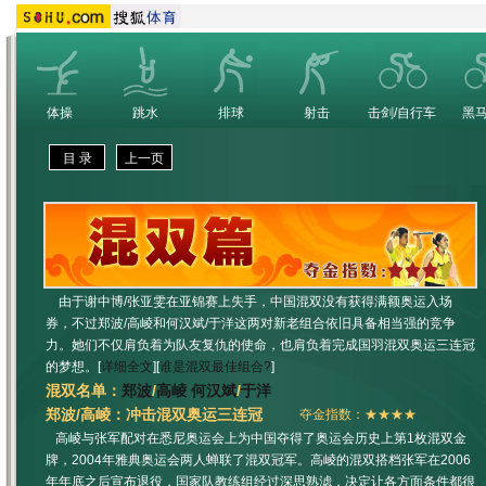
体操
跳水
排球
射击
击剑/自行车
黑
目 录
上一页
由于谢中博/张亚雯在亚锦赛上失手，中国混双没有获得满额奥运入场
券，不过郑波/高崚和何汉斌/于洋这两对新老组合依旧具备相当强的竞争
力。她们不仅肩负着为队友复仇的使命，也肩负着完成国羽混双奥运三连冠
的梦想。[
详细全文
][
谁是混双最佳组合?
]
混双名单：
郑波
/
高崚
何汉斌
/
于洋
郑波/高崚：冲击混双奥运三连冠
夺金指数：★★★★
高崚与张军配对在悉尼奥运会上为中国夺得了奥运会历史上第1枚混双金
牌，2004年雅典奥运会两人蝉联了混双冠军。高崚的混双搭档张军在2006
年年底之后宣布退役，国家队教练组经过深思熟滤，决定让各方面条件都很