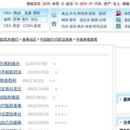
搜狐首页
-
新闻
-
体育
-
S
-
娱乐
-
V
-
财经
-
IT
-
汽车
-
房产
-
女人
-
视频
NBA
数据
直播
赛程
奥运
乒乓
羽毛球
排球
田径
体
姚明
官网
图片
论坛
网球
赛车
高尔夫
棋牌
台球
超
CBA
男篮
CUBA
篮潮
功夫
游泳
跳水
体操
时尚运动
英
道|武术|散打
>
泰拳动态
>
中国散打VS职业泰拳
>
中泰拳赛新闻
办方感到难办
(12/03 07:30)
★
拳手精彩对决
(11/16 14:12)
★
倒终获胜利
(06/12 16:13)
★★
规定再引关注
(06/12 10:06)
★
逆转险胜泰国
(06/12 09:41)
★
新
散打险胜泰拳
(06/12 00:47)
★★★★
摔法震惊拳台
(06/12 00:14)
★★★★
战自己仍最棒
分
(06/12 00:05)
★★★★