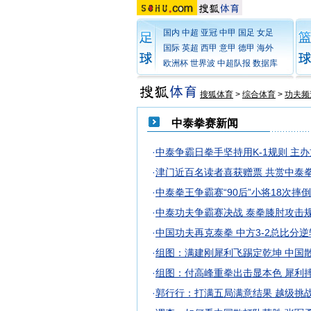
国内
中超
亚冠
中甲
国足
女足
国际
英超
西甲
意甲
德甲
海外
欧洲杯
世界波
中超队报
数据库
搜狐体育
>
综合体育
>
功夫频
中泰拳赛新闻
·
中泰争霸日拳手坚持用K-1规则 主
·
津门近百名读者喜获赠票 共赏中泰
·
中泰拳王争霸赛“90后”小将18次摔
·
中泰功夫争霸赛决战 泰拳膝肘攻击
·
中国功夫再克泰拳 中方3-2总比分
·
组图：满建刚犀利飞踢定乾坤 中国
·
组图：付高峰重拳出击显本色 犀利
·
郭行行：打满五局满意结果 越级挑