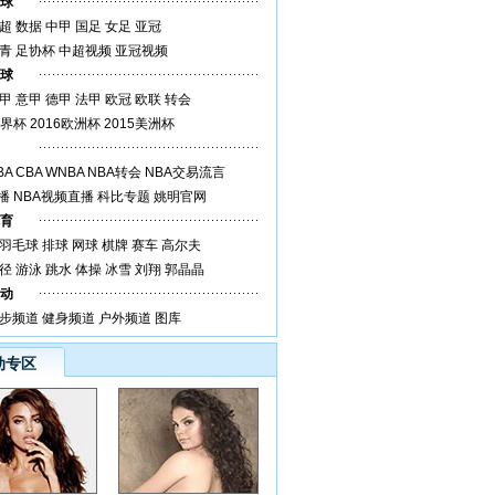
球
超
数据
中甲
国足
女足
亚冠
青
足协杯
中超视频
亚冠视频
球
甲
意甲
德甲
法甲
欧冠
欧联
转会
世界杯
2016欧洲杯
2015美洲杯
BA
CBA
WNBA
NBA转会
NBA交易流言
播
NBA视频直播
科比专题
姚明官网
育
羽毛球
排球
网球
棋牌
赛车
高尔夫
径
游泳
跳水
体操
冰雪
刘翔
郭晶晶
动
步频道
健身频道
户外频道
图库
动专区