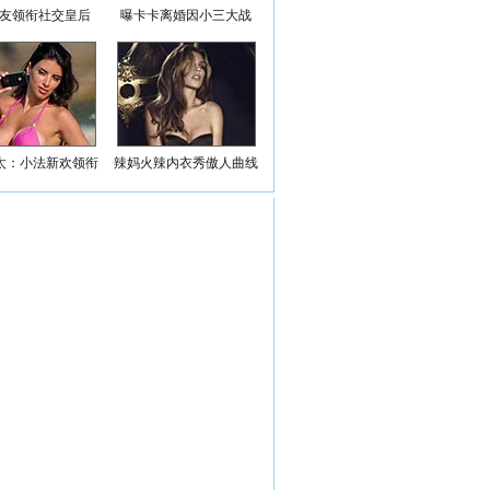
女友领衔社交皇后
曝卡卡离婚因小三大战
太：小法新欢领衔
辣妈火辣内衣秀傲人曲线