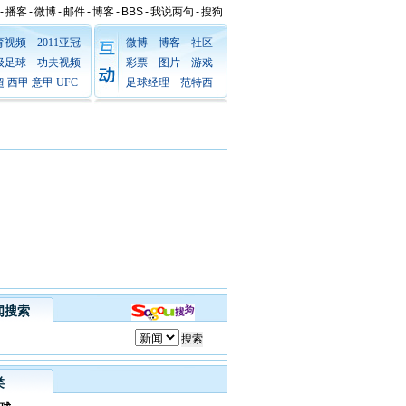
-
播客
-
微博
-
邮件
-
博客
-
BBS
-
我说两句
-
搜狗
育视频
2011亚冠
微博
博客
社区
级足球
功夫视频
彩票
图片
游戏
超
西甲
意甲
UFC
足球经理
范特西
闻搜索
类