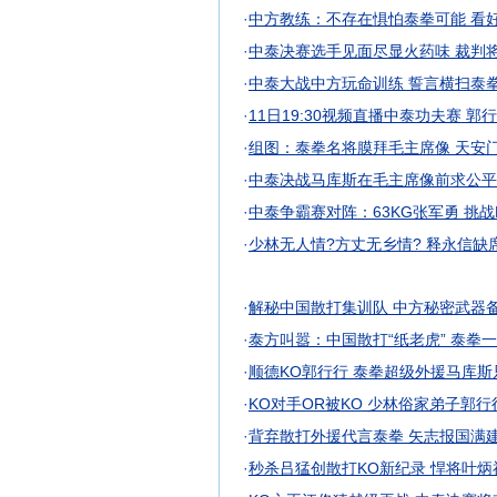
·
中方教练：不存在惧怕泰拳可能 看
·
中泰决赛选手见面尽显火药味 裁判
·
中泰大战中方玩命训练 誓言横扫泰
·
11日19:30视频直播中泰功夫赛 郭
·
组图：泰拳名将膜拜毛主席像 天安
·
中泰决战马库斯在毛主席像前求公平
·
中泰争霸赛对阵：63KG张军勇 挑
·
少林无人情?方丈无乡情? 释永信缺
·
解秘中国散打集训队 中方秘密武器
·
泰方叫嚣：中国散打“纸老虎” 泰拳
·
顺德KO郭行行 泰拳超级外援马库斯
·
KO对手OR被KO 少林俗家弟子郭
·
背弃散打外援代言泰拳 矢志报国满
·
秒杀吕猛创散打KO新纪录 悍将叶