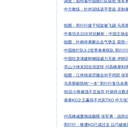
·
调查：如何看中国散打队获胜 张军勇
·
中方教练：针对训练选手受益 克制
·
组图：郭行行疲于招架被飞踢 马库
·
中泰功夫10次对抗解析：中国主场全胜
·
组图：叶柄祥果断出击气势足 获胜
·
中国散打队3-2世界泰拳联队 郭行
·
中国狂龙满建刚侧踹威力无敌 伊朗
·
苍山少侠末回合演逆转 付高峰犀利
·
组图：江佟猜凌厉膝击对手裆部 张
·
马库斯献惊艳“一本” 郭行行复仇未
·
90后小将顽强不言放弃 叶炳祥点数
·
泰拳KO之王赢得不光彩TKO 中方
·
付高峰减重挑战极限 张军勇：战胜
·
郭行行：惨遭KO已成过去 以巧破