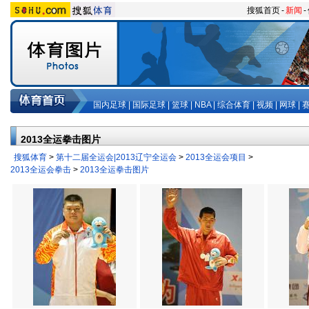
搜狐首页
-
新闻
-
国内足球
|
国际足球
|
篮球
|
NBA
|
综合体育
|
视频
|
网球
|
2013全运拳击图片
搜狐体育
>
第十二届全运会|2013辽宁全运会
>
2013全运会项目
>
2013全运会拳击
>
2013全运拳击图片