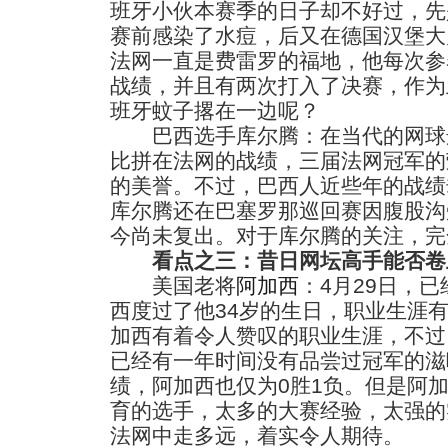
班牙小伙本赛季的日子却不好过，先
赛前感染了水痘，后又在德国汉堡大
法网一直是费雷罗的福地，他每次参
战绩，并且有两次打入了决赛，作为
班牙蚊子撂在一边呢？
巴西选手库尔腾：在当代的网球
比拼在法网的战绩，三届法网冠军的
的美誉。不过，巴西人近些年的战绩
库尔腾还在巴塞罗那巡回赛因腹股沟
今尚未复出。对于库尔腾的关注，完
看点之三：昔日网坛高手能否卷
美国老将
阿加西
：4月29日，
西度过了他34岁的生日，职业生涯
加西有着令人赞叹的职业生涯，不过
已经有一年时间没有品尝过冠军的滋
绩，阿加西也仅为0胜1负。但是阿
育的选手，太多的大赛经验，太强的
法网中走多远，着实令人期待。