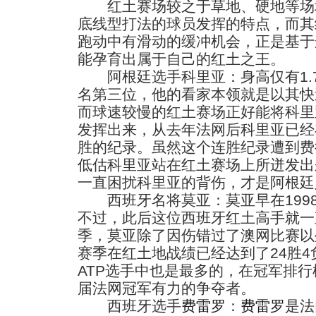
红土赛场较之于草地、硬地等场
底线型打法的球员发挥的特点，而其
跑动中有滑动的缓冲机会，正是基于
能孕育出属于自己的红土之王。
阿根廷选手科里亚：身高仅有1.7
名第三位，他的看家本领就是以其快
而球速较慢的红土赛场正好能将科里
发挥出来，从去年法网后科里亚已经
胜的纪录。虽然这个连胜纪录遭到费
低估科里亚站在红土赛场上所迸发出
一直困扰科里亚的背伤，才是阿根廷
西班牙名将莫亚：莫亚早在199
不过，此后这位西班牙红土高手就一
季，莫亚除了因伤错过了澳网比赛以
赛季在红土地战绩已经达到了24胜
ATP选手中也是最多的，在冠军排
届法网冠军有力的争夺者。
西班牙选手
费雷罗
：
费雷罗
是法