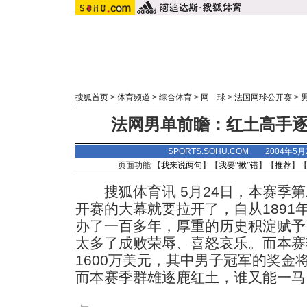
搜狐首页
>
体育频道
>
综合体育
>
网 球
>
法国网球公开赛
>
法网男单前瞻：红土高手逐
SPORTS.SOHU.COM 2004年5
页面功能 【
我来说两句
】【
我要“揪”错
】【
推荐
】
搜狐体育讯 5月24日，本赛季第
开赛的大幕就要拉开了，自从1891
办了一百多年，厚重的历史积淀赋予
太多了成败荣辱、喜怒哀乐。而本赛
1600万美元，其中男子冠军的奖金
而本赛季群雄逐鹿红土，谁又能一马