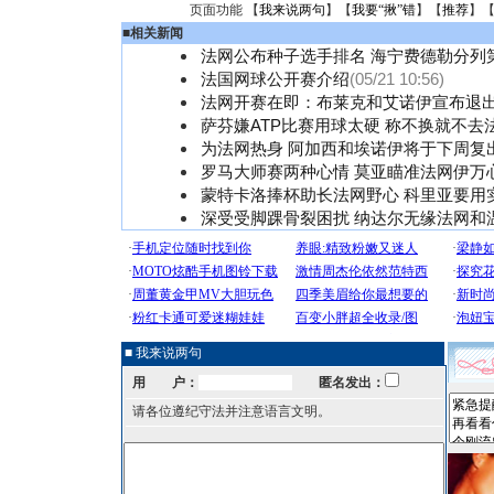
页面功能 【
我来说两句
】【
我要“揪”错
】【
推荐
】
■
相关新闻
法网公布种子选手排名 海宁费德勒分列
法国网球公开赛介绍
(05/21 10:56)
法网开赛在即：布莱克和艾诺伊宣布退
萨芬嫌ATP比赛用球太硬 称不换就不去
为法网热身 阿加西和埃诺伊将于下周复
罗马大师赛两种心情 莫亚瞄准法网伊万
蒙特卡洛捧杯助长法网野心 科里亚要用
深受受脚踝骨裂困扰 纳达尔无缘法网和
■ 我来说两句
用 户：
匿名发出：
请各位遵纪守法并注意语言文明。