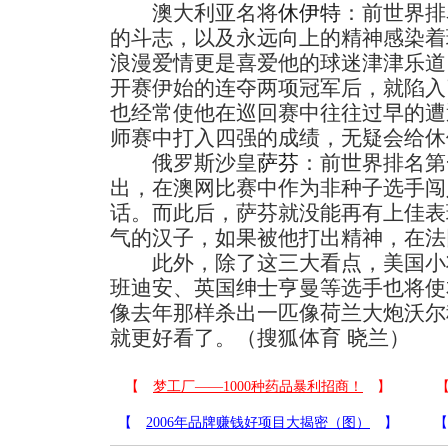
澳大利亚名将
休伊特
：前世界排
的斗志，以及永远向上的精神感染着
浪漫爱情更是喜爱他的球迷津津乐道
开赛伊始的连夺两项冠军后，就陷入
也经常使他在巡回赛中往往过早的遭
师赛中打入四强的成绩，无疑会给休
俄罗斯沙皇
萨芬
：前世界排名第
出，在澳网比赛中作为非种子选手闯
话。而此后，萨芬就没能再有上佳表
气的汉子，如果被他打出精神，在法
此外，除了这三大看点，美国小
班迪安、英国绅士亨曼等选手也将使
像去年那样杀出一匹像荷兰大炮沃尔
就更好看了。（搜狐体育 晓兰）