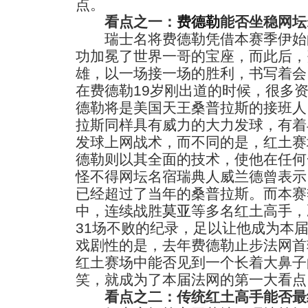
点。
看点之一：
费德勒
能否坐稳网坛
瑞士名将费德勒凭借本赛季伊始
功加冕了世界一哥的宝座，而此后，
雄，以一场接一场的胜利，书写着会
在费德勒19岁刚出道的时候，很多
德勒将是美国天王桑普拉斯的接班人
拉斯同样具有威力的大力发球，有着
发球上网战术，而不同的是，红土赛
德勒则以其全面的技术，使他在任何
怪不得网坛名宿瑞典人威兰德曾表示
已经超过了当年的桑普拉斯。而本赛
中，连续战胜
莫亚
等多名红土高手，
31场不败的纪录，足以让他成为本
戏剧性的是，去年费德勒止步法网首
红土赛场中能否见到一个长着大鼻子
笑，就成为了本届法网的第一大看点
看点之二：传统红土高手能否最