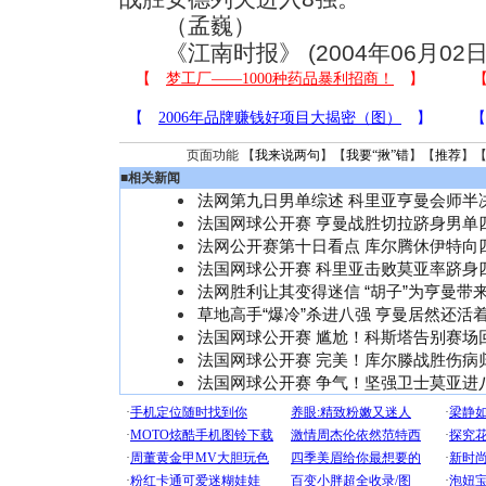
（孟巍）
《江南时报》 (2004年06月02日
页面功能 【
我来说两句
】【
我要“揪”错
】【
推荐
】
■
相关新闻
法网第九日男单综述 科里亚亨曼会师半
法国网球公开赛 亨曼战胜切拉跻身男单
法网公开赛第十日看点 库尔腾休伊特向
法国网球公开赛 科里亚击败莫亚率跻身
法网胜利让其变得迷信 “胡子”为亨曼带
草地高手“爆冷”杀进八强 亨曼居然还活
法国网球公开赛 尴尬！科斯塔告别赛场
法国网球公开赛 完美！库尔滕战胜伤病
法国网球公开赛 争气！坚强卫士莫亚进