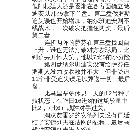
但阿根廷人还是逐渐在各方面确立微
迪安以7比5拿下首盘。第二盘俄罗
迫失误也开始增加，纳尔班迪安则不
线战术，三次破发把握住两次，最后
第二盘。
连折两阵的萨芬在第三盘找回自
上升，谁也无法打破对方发球局，比
到萨芬开怀大笑，他以7比5的小分
第四盘纳尔班迪安没有给萨芬任
罗斯人发力攻收效并不大，但非受迫
12个非受迫失误足以葬送一切，最后
盘。
比马里塞多休息一天的12号种子
技状态，在昨日16进8的这场较量中，
比2，7比6）战胜对手过关。
淘汰
费雷罗
的安德列夫没有再延
结了安德列夫在法网的征程，最后高迪
战胜安德列夫进入8强。