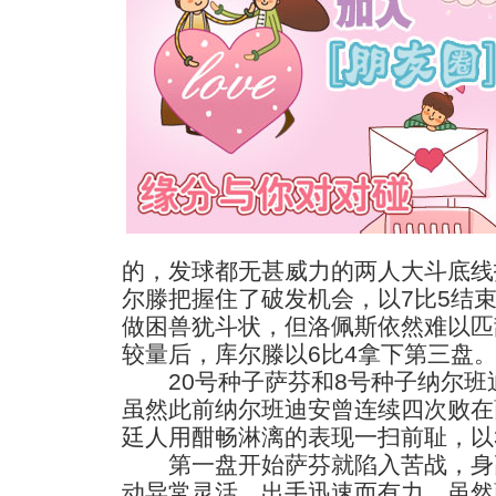
的，发球都无甚威力的两人大斗底线
尔滕把握住了破发机会，以7比5结
做困兽犹斗状，但洛佩斯依然难以匹
较量后，库尔滕以6比4拿下第三盘
20号种子萨芬和8号种子纳尔班
虽然此前纳尔班迪安曾连续四次败在
廷人用酣畅淋漓的表现一扫前耻，以
第一盘开始萨芬就陷入苦战，身
动异常灵活，出手迅速而有力，虽然