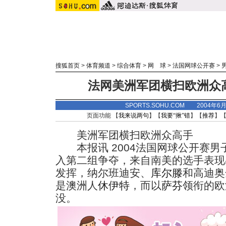
搜狐首页
>
体育频道
>
综合体育
>
网 球
>
法国网球公开赛
>
法网美洲军团横扫欧洲众
SPORTS.SOHU.COM 2004年6
页面功能 【
我来说两句
】【
我要“揪”错
】【
推荐
】
美洲军团横扫欧洲众高手
本报讯 2004法国网球公开赛男子
入第二组争夺，来自南美的选手表现
发挥，纳尔班迪安、
库尔滕
和高迪奥
是澳洲人
休伊特
，而以
萨芬
领衔的欧
没。