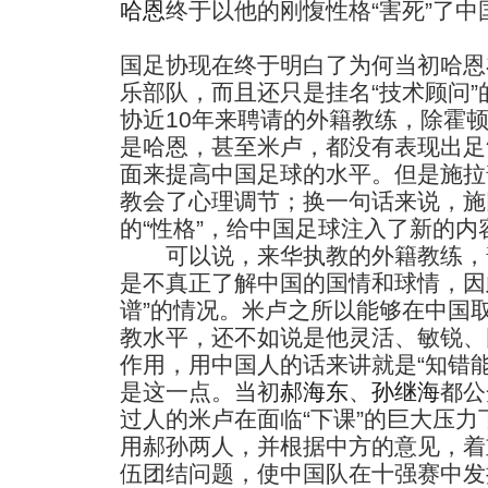
哈恩
终于以他的刚愎性格“害死”了中
国足协现在终于明白了为何当初哈恩
乐部队，而且还只是挂名“技术顾问
协近10年来聘请的外籍教练，除霍
是哈恩，甚至米卢，都没有表现出足
面来提高中国足球的水平。但是施拉
教会了心理调节；换一句话来说，施
的“性格”，给中国足球注入了新的内
可以说，来华执教的外籍教练，
是不真正了解中国的国情和球情，因
谱”的情况。米卢之所以能够在中国
教水平，还不如说是他灵活、敏锐、
作用，用中国人的话来讲就是“知错
是这一点。当初
郝海东
、
孙继海
都公
过人的米卢在面临“下课”的巨大压
用郝孙两人，并根据中方的意见，着
伍团结问题，使中国队在十强赛中发