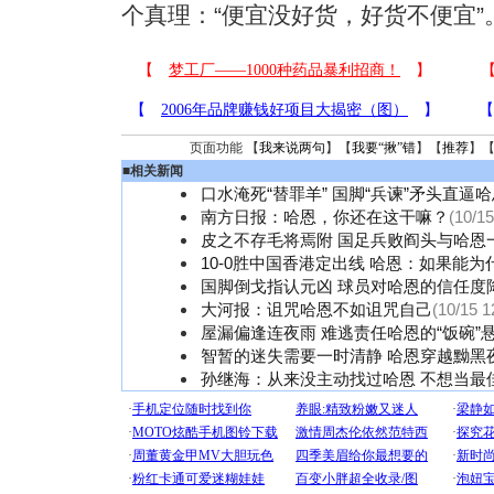
个真理：“便宜没好货，好货不便宜”
页面功能 【
我来说两句
】【
我要“揪”错
】【
推荐
】
■
相关新闻
口水淹死“替罪羊” 国脚“兵谏”矛头直逼
南方日报：哈恩，你还在这干嘛？
(10/15
皮之不存毛将焉附 国足兵败阎头与哈恩
10-0胜中国香港定出线 哈恩：如果能为
国脚倒戈指认元凶 球员对哈恩的信任度
大河报：诅咒哈恩不如诅咒自己
(10/15 1
屋漏偏逢连夜雨 难逃责任哈恩的“饭碗”
智暂的迷失需要一时清静 哈恩穿越黝黑
孙继海：从来没主动找过哈恩 不想当最佳