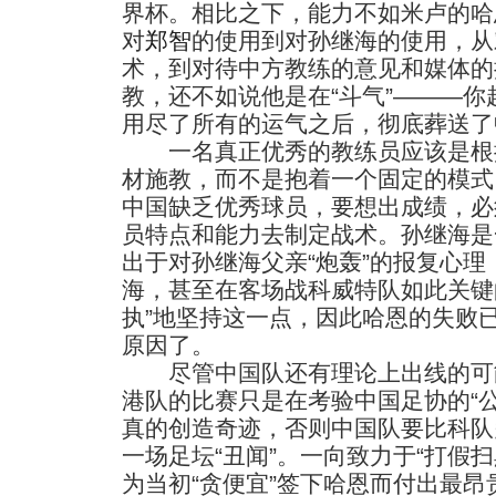
界杯。相比之下，能力不如米卢的哈
对
郑智
的使用到对孙继海的使用，从
术，到对待中方教练的意见和媒体的
教，还不如说他是在“斗气”———
用尽了所有的运气之后，彻底葬送了
一名真正优秀的教练员应该是根
材施教，而不是抱着一个固定的模式
中国缺乏优秀球员，要想出成绩，必
员特点和能力去制定战术。孙继海是
出于对孙继海父亲“炮轰”的报复心
海，甚至在客场战科威特队如此关键
执”地坚持这一点，因此哈恩的失败
原因了。
尽管中国队还有理论上出线的可
港队的比赛只是在考验中国足协的“
真的创造奇迹，否则中国队要比科队
一场足坛“丑闻”。一向致力于“打假
为当初“贪便宜”签下哈恩而付出最