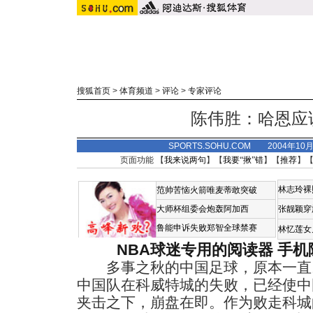
搜狐首页
>
体育频道
>
评论
>
专家评论
陈伟胜：哈恩应
SPORTS.SOHU.COM 2004年10
页面功能 【
我来说两句
】【
我要“揪”错
】【
推荐
】
林志玲裸
范帅苦恼火箭唯麦蒂敢突破
大师杯组委会炮轰阿加西
张靓颖穿
鲁能申诉失败郑智全球禁赛
林忆莲女
NBA球迷专用的阅读器
手机
多事之秋的中国足球，原本一直以
中国队在科威特城的失败，已经使中
夹击之下，崩盘在即。作为败走科城