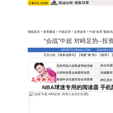
搜狐首页
>
体育频道
>
中国足球
>
足球改革
>
中超“改革”最新消
“会战”中超 对峙足协--投
SPORTS.SOHU.COM 2004年10
页面功能 【
我来说两句
】【
我要“揪”错
】【
推荐
】
林志玲裸
范帅苦恼火箭唯麦蒂敢突破
大师杯组委会炮轰阿加西
张靓颖穿
鲁能申诉失败郑智全球禁赛
林忆莲女
NBA球迷专用的阅读器
手机