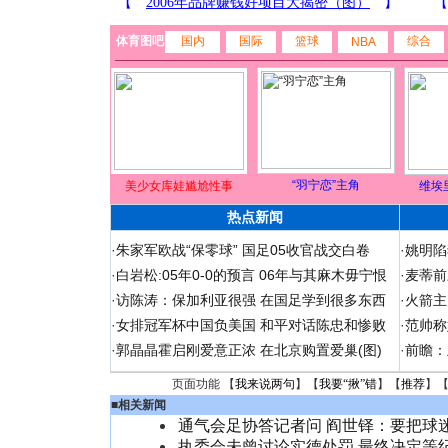
体育图吧
国内
国际
篮球
综合
NBA
“羽宁恋”主角
美少女库娃尴尬性事
维埃
热点新闻
·
朱家军欧战“保零球” 国足05收官战交白卷
·
姚明陷
·
白岩松:05年0-0的预言 06年与其麻木毋宁恨
·
麦蒂前
·
访陈涛：保加利亚很强 在国足学到很多东西
·
火箭主
·
女排冠军杯中国负美国 和平对话陈忠和惨败
·
范帅称
·
郭晶晶霍启刚爱意正浓 在北京购置爱巢(图)
·
前瞻：
页面功能 【
我来说两句
】【
我要“揪”错
】【
推荐
】
■
相关新闻
通气会足协答记者问 阎世铎：要把球
执委会未曾讨论实德处罚 最终决定等