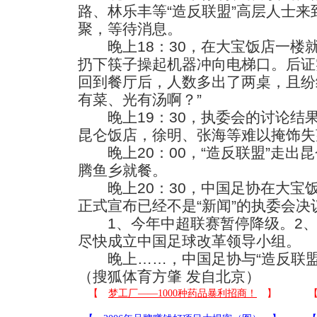
路、林乐丰等“造反联盟”高层人士
聚，等待消息。
晚上18：30，在大宝饭店一楼
扔下筷子操起机器冲向电梯口。后证
回到餐厅后，人数多出了两桌，且纷
有菜、光有汤啊？”
晚上19：30，执委会的讨论结果
昆仑饭店，徐明、张海等难以掩饰失
晚上20：00，“造反联盟”走出
腾鱼乡就餐。
晚上20：30，中国足协在大宝
正式宣布已经不是“新闻”的执委会决
1、今年中超联赛暂停降级。2、
尽快成立中国足球改革领导小组。
晚上……，中国足协与“造反联盟
（搜狐体育方肇 发自北京）