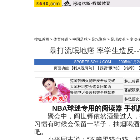
搜狐首页
>
体育频道
>
中国足球
>
足坛聚焦
>
足球改革
>
变动·
暴打流氓地痞 率学生造反--
SPORTS.SOHU.COM 2005年1月
页面功能 【
我来说两句
】【
我要“揪”错
】【
推荐
】
范帅苦恼火箭唯麦蒂敢突破
林志玲裸
大师杯组委会炮轰阿加西
张靓颖穿
鲁能申诉失败郑智全球禁赛
林忆莲女
NBA球迷专用的阅读器
手机
聚会中，阎世铎依然酒量过人，
习惯有时候会保留一辈子，抽烟喝酒
吧。
小平同志说：“不管黑猫白猫，抓