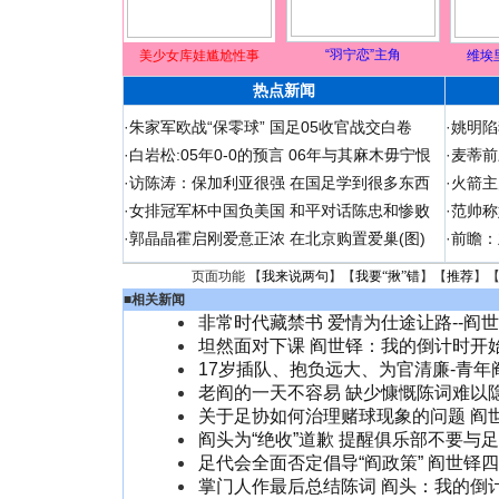
“羽宁恋”主角
美少女库娃尴尬性事
维埃
热点新闻
·
朱家军欧战“保零球” 国足05收官战交白卷
·
姚明陷
·
白岩松:05年0-0的预言 06年与其麻木毋宁恨
·
麦蒂前
·
访陈涛：保加利亚很强 在国足学到很多东西
·
火箭主
·
女排冠军杯中国负美国 和平对话陈忠和惨败
·
范帅称
·
郭晶晶霍启刚爱意正浓 在北京购置爱巢(图)
·
前瞻：
页面功能 【
我来说两句
】【
我要“揪”错
】【
推荐
】
■
相关新闻
非常时代藏禁书 爱情为仕途让路--阎
坦然面对下课 阎世铎：我的倒计时开始
17岁插队、抱负远大、为官清廉-青年
老阎的一天不容易 缺少慷慨陈词难以
关于足协如何治理赌球现象的问题 阎
阎头为“绝收”道歉 提醒俱乐部不要与
足代会全面否定倡导“阎政策” 阎世铎
掌门人作最后总结陈词 阎头：我的倒