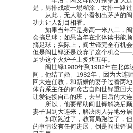
一年后，两支球队分别参加大连
是，男排战绩一塌糊涂，女排一路过
从此，无人敢小看初出茅庐的阎世
功力让人刮目相看。
如果当年不是身高一米八二，阎
会搞足球；如果当年在北体读书能顺
搞足球；实际上，阎世铎完全有机会
但是阎世铎还是放弃了这个机会——
足协这个火炉子上炙烤五年。
阎世铎1980年到1982年在北
间，他结了婚。1982年，因为大连
回大连任教，和新婚的妻子过着两地
体育系主任的何彦吉自阎世铎重回大
让爱徒接自己的班，去当日后的大连
所以，他要帮助阎世铎解决后顾
妻子调到大连来，解决两人异地分居
妇联跑过了，教育局跑过了，但
的事情没有任何进展，倒是阎世铎调