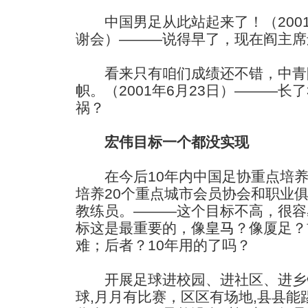
中国男足从此站起来了！（2001
谢会）———说得早了，现在阎主席
看来只有咱们成绩还不错，中青
帜。（2001年6月23日）———长
祸？
宏伟目标一个都没实现
在今后10年内中国足协重点培养
培养20个重点城市会员协会和职业俱
教练员。———这个目标不高，很容
标这是最重要的，像
皇马
？像厦足？
难；后者？10年用的了吗？
开展足球进校园、进社区、进乡
球,月月有比赛，区区有场地,县县能踢