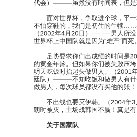
代会）———虽然没有时间表，但是
面对世界杯，争取进个球，平一
不怕穿鞋的，我们是初生的牛犊……
（2002年4月20日）———男人所
世界杯上中国队就是因为“难产”而死
足协要求你们出成绩的时间是200
的黄金年龄。但如果你们被失败压垮
明天吃饭时抬起头做男人。（2001
廷队）———不知吃饭和做男人有什
做男人，每次球员都没有买他的账！
不出线也要灭伊韩。（2004年3
朗时被灭，主场战韩国不赢！真是有
关于国家队