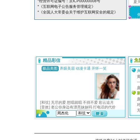
*经营许可证编号：京ICP00000008号
夏
*《互联网电子公告服务管理规定》
*《全国人大常委会关于维护互联网安全的规定》