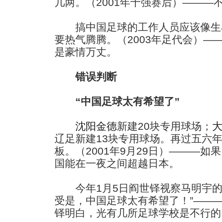
几两。（2001年十强赛后）———
搞中国足球的工作人员应该像生
要热气腾腾。（2003年足代会）—
是豪情万丈。
错误判断
“中国足球太有希望了”
沈阳金德
新建20块专用球场；
辽足新建13块专用球场。再过五六
板。（2001年9月29日）———
国能在一夜之间超越日本。
今年1月5日阎世铎视察马明宇的
受是，中国足球太有希望了！”——
铎明白，光有几所足球学校是不行的