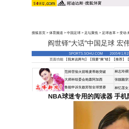
搜狐首页
>
体育频道
>
中国足球
>
足坛聚焦
>
足球改革
>
变动·
阎世铎“大话”中国足球 
SPORTS.SOHU.COM 2005年1月
页面功能 【
我来说两句
】【
我要“揪”错
】【
推荐
】
林志玲裸
范帅苦恼火箭唯麦蒂敢突破
大师杯组委会炮轰阿加西
张靓颖穿
鲁能申诉失败郑智全球禁赛
林忆莲女
NBA球迷专用的阅读器
手机