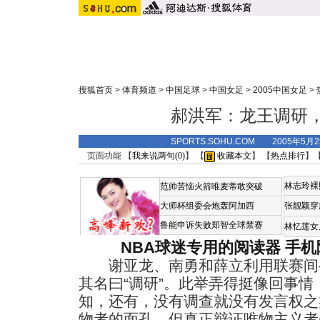
搜狐首页
>
体育频道
>
中国足球
>
中国女足
>
2005中国女足
>
郝洪军：龙王调研
SPORTS.SOHU.COM 2005年5月
页面功能 【
我来说两句(
0
)
】 【
收藏本文
】 【
热点排行
】
林志玲裸
范帅苦恼火箭唯麦蒂敢突破
大师杯组委会炮轰阿加西
张靓颖穿
鲁能申诉失败郑智全球禁赛
林忆莲女
NBA球迷专用的阅读器
手机
谢亚龙、南勇和薛立利用联赛间
其名曰“调研”。此举弄得挺像回事
知，还有，没有调查就没有发言权之
物者的面孔，但真正辩证唯物主义者