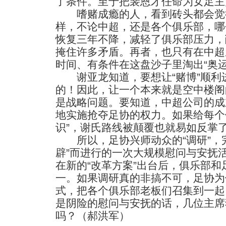
了条件。至于把裴恩才任命为女足主
嗜赌成瘾的人，看到砖头都会觉
样，不论中超，还是各个俱乐部，哪
恢复三年不降，减轻了俱乐部压力，
掩住许多矛盾。再者，也只有在中超
时间、有条件在这盘沙子里淘出“奥运
谢亚龙知道，要想让“赌博”顺利进
的！因此，让一个本来就是空中楼阁
是战略问题。要知道，中超公司的成
地实施抢夺足协的权力。如果给每个
识”，谢氏路线被颠覆也就易如反掌
所以，足协兴师动众的“调研”，完
辟”而进行的一次大规模慰问与安抚
在新的“改革方案”出台后，俱乐部
一。如果调研真的非搞不可，足协为
式，把各个俱乐部老板们召集到一起
是阴险的慰问与安抚的话，几位主席
吗？（郝洪军）