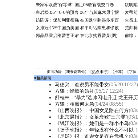
·
朱家军欧战“保零球” 国足05收官战交白卷
·
姚明陷
·
白岩松:05年0-0的预言 06年与其麻木毋宁恨
·
麦蒂前
·
访陈涛：保加利亚很强 在国足学到很多东西
·
火箭主
·
女排冠军杯中国负美国 和平对话陈忠和惨败
·
范帅称
·
郭晶晶霍启刚爱意正浓 在北京购置爱巢(图)
·
前瞻：
页面功能 【
我来说两句
】【
热点排行
】【
推荐
】【字体
■
相关新闻
马德兴：谁说男不能带女
(05/20 10:37)
方肇：螳螂的婚礼
(05/17 12:24)
舒桂林：“暴力”选帅闪电升迁 龙王开
方肇：相煎何太急
(04/24 08:55)
《山西晚报》：中国女足路在何方
(03/
《北京晨报》：女足衰败“三宗罪”
(03/
《钱江晚报》：她们是一群小小鸟
(03/
《扬子晚报》：年轻没有什么不可以
《足球》报：谁说女足存在危机？
(03/