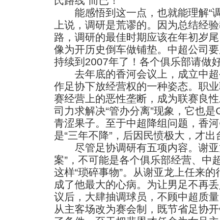
氏路线”而已！
能感悟到这一点，也就能理解“调
上说，调研是荒谬的。因为总结经验
路，调研的最佳时期应该在年初岁尾
像为开历史倒车做铺垫。中超公司要
持续到2007年了！各个俱乐部请做
去年底的香河会议上，成立中超
作足协下放经营权的一种姿态。职业
赛经营上的恶性垄断，成为联赛良性
司力求解决“管办分离”现象，它也是
青涩果子。至于中超降组问题，香河
是“三年不降”，后因民愤极大，才出
尽管足协调研有五项内容。谢亚龙
案”，不可能是各个俱乐部经营、中
这样“琐碎事物”。从谢亚龙上任来
成了他最大的心病。为让男足不再丢
议后，大肆抽调球员，不顾中超质量
从主客场改为赛会制，既节省足协开