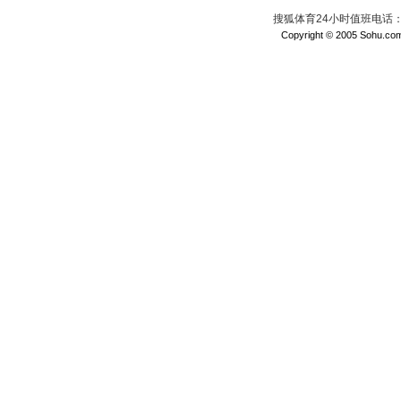
搜狐体育24小时值班电话：010
Copyright © 2005 Sohu.com I