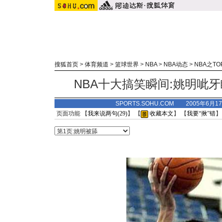
搜狐首页
>
体育频道
>
篮球世界
>
NBA
>
NBA动态
>
NBA之TO
NBA十大搞笑瞬间:姚明呲
SPORTS.SOHU.COM 2005年6月
页面功能 【
我来说两句(
29
)
】 【
收藏本文
】 【
我要“揪”错
】