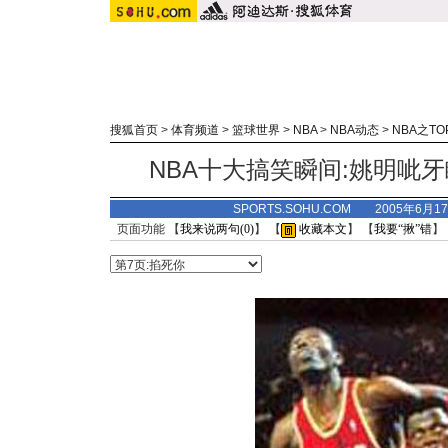
搜狐首页
>
体育频道
>
篮球世界
>
NBA
>
NBA动态
>
NBA之TO
NBA十大搞笑瞬间:姚明呲
SPORTS.SOHU.COM 2005年6月
页面功能 【
我来说两句(
0
)
】 【
收藏本文
】 【
我要“揪”错
】