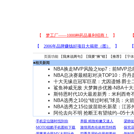
页面功能 【
我来说两句
】【
我要“揪”错
】【
推荐
】【字体
■
相关新闻
NBA换走MVP风险之top7：前MVP
NBA总决赛最精彩对决TOP10：乔
十大无缘总冠军巨星：尤因遗憾 爵士
鲨鱼神威无敌 大梦舞步优雅-NBA十
斯特恩时代10大最差新秀：米利西奇
NBA选秀之10位“错过时机”球员：火
NBA选秀之15位拔苗助长新星：江苏
阿伦去向不明 抢断王有望续约--05十