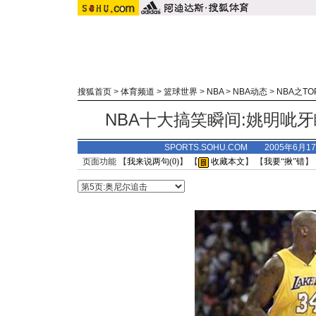
搜狐首页
>
体育频道
>
篮球世界
>
NBA
>
NBA动态
>
NBA之TO
NBA十大搞笑瞬间:姚明呲
SPORTS.SOHU.COM 2005年6月
页面功能 【
我来说两句(
0
)
】 【
收藏本文
】 【
我要“揪”错
】