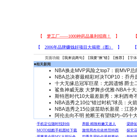
页面功能 【
我来说两句
】【
我要“揪”错
】【
推荐
】【字体
■
相关新闻
NBA换走MVP风险之top7：前MVP
NBA总决赛最精彩对决TOP10：乔
十大无缘总冠军巨星：尤因遗憾 爵士
鲨鱼神威无敌 大梦舞步优雅-NBA十
斯特恩时代10大最差新秀：米利西奇
NBA选秀之10位“错过时机”球员：火
NBA选秀之15位拔苗助长新星：江苏
阿伦去向不明 抢断王有望续约--05十