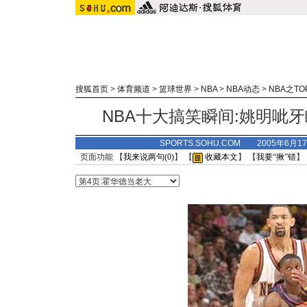
搜狐首页
>
体育频道
>
篮球世界
>
NBA
>
NBA动态
>
NBA之TO
NBA十大搞笑瞬间:姚明呲
SPORTS.SOHU.COM 2005年6月
页面功能 【
我来说两句(
0
)
】 【
收藏本文
】 【
我要“揪”错
】