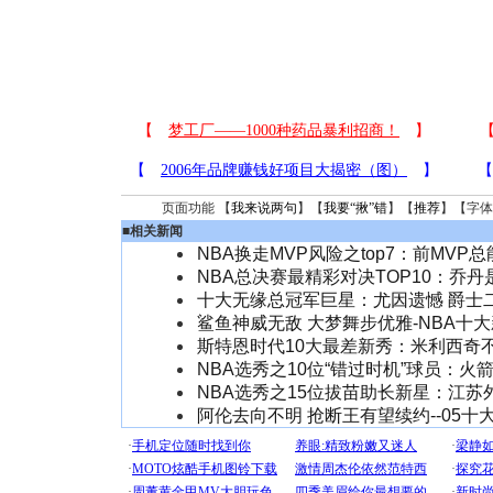
页面功能 【
我来说两句
】【
我要“揪”错
】【
推荐
】【字体
■
相关新闻
NBA换走MVP风险之top7：前MVP
NBA总决赛最精彩对决TOP10：乔
十大无缘总冠军巨星：尤因遗憾 爵士
鲨鱼神威无敌 大梦舞步优雅-NBA十
斯特恩时代10大最差新秀：米利西奇
NBA选秀之10位“错过时机”球员：火
NBA选秀之15位拔苗助长新星：江苏
阿伦去向不明 抢断王有望续约--05十