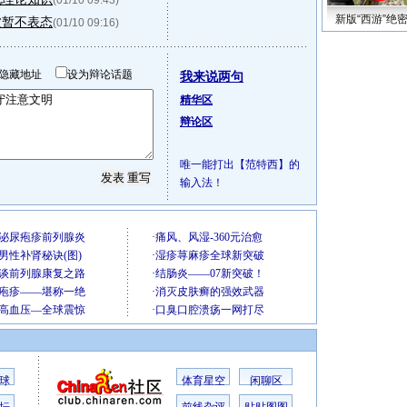
(01/10 09:43)
新版“西游”绝
波暂不表态
(01/10 09:16)
隐藏地址
设为辩论话题
我来说两句
精华区
辩论区
唯一能打出【范特西】的
输入法！
球
体育星空
闲聊区