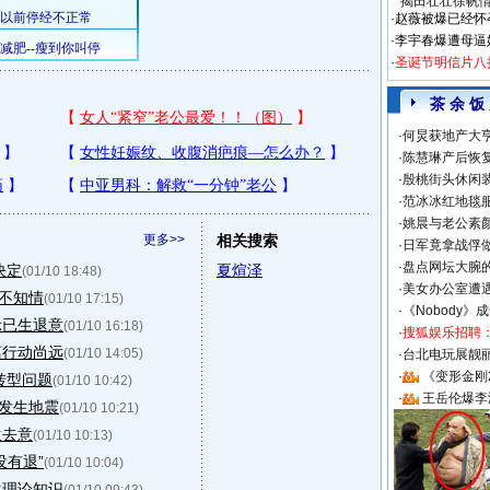
揭田壮壮徐帆
·
赵薇被爆已经怀
·
李宇春爆遭母逼
·
圣诞节明信片八
茶 余 饭
·
何炅获地产大亨
·
陈慧琳产后恢复
·
殷桃街头休闲装
·
范冰冰红地毯
·
姚晨与老公素
更多>>
相关搜索
·
日军竟拿战俘
·
盘点网坛大腕
决定
夏煊泽
(01/10 18:48)
·
美女办公室遭
并不知情
(01/10 17:15)
·
《Nobody》
示已生退意
(01/10 16:18)
·
搜狐娱乐招聘
离行动尚远
(01/10 14:05)
·
台北电玩展靓丽S
·
《变形金刚
转型问题
(01/10 10:42)
·
王岳伦爆李
球发生地震
(01/10 10:21)
生去意
(01/10 10:13)
没有退”
(01/10 10:04)
化理论知识