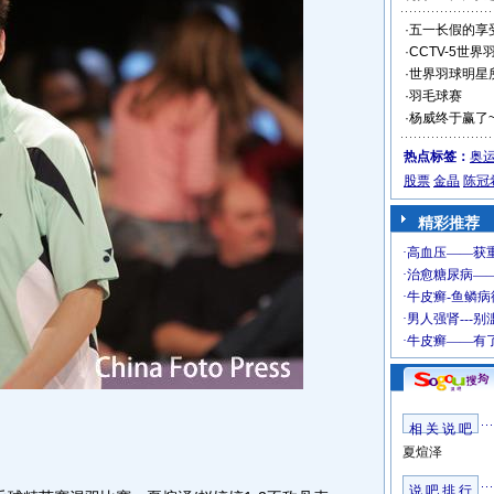
·
五一长假的享
·
CCTV-5世
·
世界羽球明星
·
羽毛球赛
·
杨威终于赢了~~~
热点标签：
奥
股票
金晶
陈冠
精彩推荐
相 关 说 吧
夏煊泽
说 吧 排 行