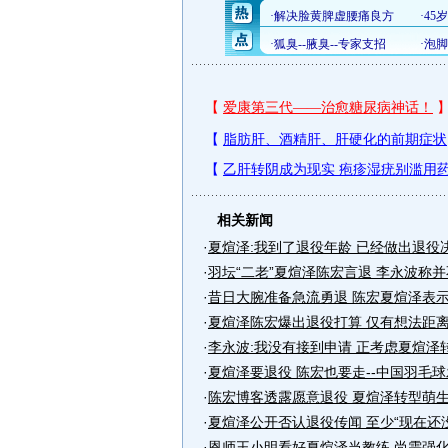
相关新闻
·
夏煊泽:我到了退役年龄 已经做出退役
·
羽坛“二老”夏煊泽陈宏言退 李永波称
·
昔日大腕准备急流勇退 陈宏夏煊泽表
·
夏煊泽陈宏爆出退役打算 仅有想法距
·
李永波:我没有接到申请 正考虑夏煊泽
·
夏煊泽要退役 陈宏也要走--中国羽毛
·
陈宏博客透露愿意退役 夏煊泽转型萌
·
夏煊泽公开否认退役传闻 至少“现在还
·
恩师王小明看好夏煊泽当教练 尚需强