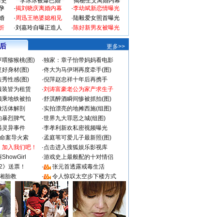
情史
李冰冰被爆已婚
揭秘生父离婚内幕
孕
·
揭刘晓庆离婚内幕
·
李幼斌新恋情曝光
婚
·
周迅王艳婆媳相见
·
陆毅爱女照首曝光
折
·
刘嘉玲自曝正造人
·
陈好新男友被曝光
 后
更多>>
喂猕猴桃(图)
·
独家：章子怡带妈妈看电影
好身材(图)
·
佟大为马伊琍再度牵手(图)
秀性感(图)
·
倪萍赵忠祥十年后再携手
服装皆为租赁
·
刘涛富豪老公为家产求生子
颜乘地铁被拍
·
舒淇醉酒瞬间惨被抓拍(图)
做活体解剖
·
实拍漂亮的地摊西施(组图)
的暴烈脾气
·
世界九大罪恶之城(组图)
遇灵异事件
·
李孝利新欢私密视频曝光
成命案导火索
·
孟庭苇可爱儿子最新照(图)
：加入我们吧！
·
点击进入搜狐娱乐影视库
howGirl
·
游戏史上最般配的十对情侣
2》送票！
·
张元首透露戒毒生活
湘胎教
·
令人惊叹太空步下楼方式