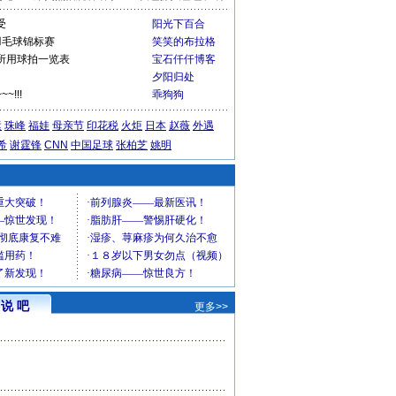
受
阳光下百合
界羽毛球锦标赛
笑笑的布拉格
所用球拍一览表
宝石仟仟博客
夕阳归处
!!!
乖狗狗
运
珠峰
福娃
母亲节
印花税
火炬
日本
赵薇
外遇
希
谢霆锋
CNN
中国足球
张柏芝
姚明
说 吧
更多>>