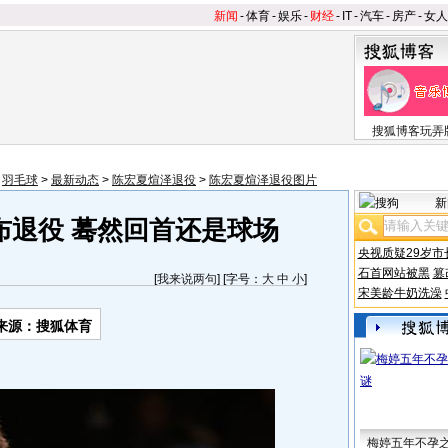
新闻
-
体育
-
娱乐
-
财经
-
IT
-
汽车
-
房产
-
女人
搜狐博客玩弄
>
羽毛球
>
最新动态
>
陈宏夏煊泽退役
>
陈宏夏煊泽退役图片
新
布退役 蓦然回首还是球场
央视质疑29岁市
石首网站被黑
篡
[
我来说两句
] [字号：
大
中
小
]
宋美龄牛奶洗澡
来源：搜狐体育
梅婷五年不孕