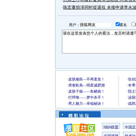
·
陈宏夏煊泽同时提退役 未接申请李永
用户：
匿名
精 彩 论 坛
NBA联盟
中国足