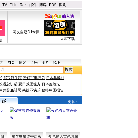
-
TV
-
ChinaRen
-
邮件
-
博客
-
BBS
-
搜狗
网友自建DJ专辑
立即下载
版
闻
网页
博客
音乐
图片
说吧
长
邓玉娇失踪
朝鲜军事演习
日本兵赎罪
改温总讲话
夏日减肥秘方
日本瘦脸法
中共卧底结局
慈禧不快乐
侵略中国报告
更多>>
之谜
爆笑熊猫烧香语录
夜色撩人雪色斑斓