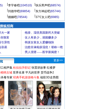
5)
李宇春吧
(104510)
快乐男声吧
(68574)
刘德华吧
(69854)
东方神起吧
(65744)
婚姻吧
(78544)
37℃女人吧
(6985)
 搜狐招商
更多>>
对口相声集
杜拉拉升职记
张震讲故事
红楼梦
-精绝古城
世界名著
平凡的世界
货币战争2
毒杀毒专家
经典手机游游格斗集
福彩3D走势图