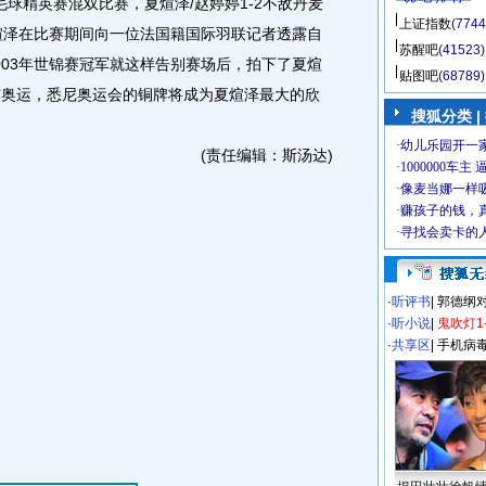
毛球精英赛混双比赛，夏煊泽/赵婷婷1-2不敌丹麦
上证指数
(7744
煊泽在比赛期间向一位法国籍国际羽联记者透露自
苏醒吧
(41523)
003年世锦赛冠军就这样告别赛场后，拍下了夏煊
贴图吧
(68789)
京奥运，悉尼奥运会的铜牌将成为夏煊泽最大的欣
搜狐分类 |
(责任编辑：斯汤达)
·
听评书
|
郭德纲
·
听小说
|
鬼吹灯1
·
共享区
|
手机病