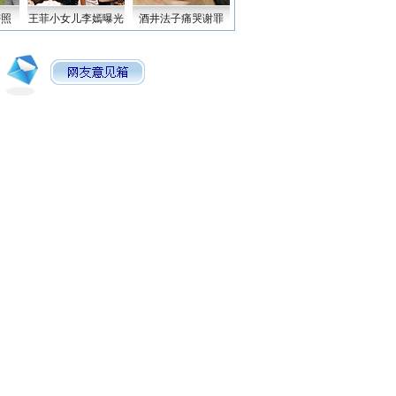
密照
王菲小女儿李嫣曝光
酒井法子痛哭谢罪