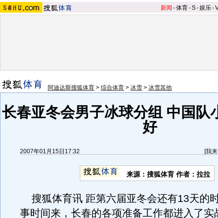
新闻
-
体育
-
S
-
娱乐
-
阿迪达斯搜狐体育
>
综合体育
>
冰雪
>
冰雪其他
长春亚冬会男子冰球分组 中国队
好
2007年01月15日17:32
[
我来
来源：搜狐体育 作者：拉拉
搜狐体育讯 距第六届亚冬会还有13天的
事时间来，长春的各项准备工作都进入了实